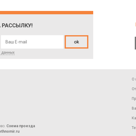
 РАССЫЛКУ!
ok
х данных
О 
От
Пр
Ва
Ка
ово.
Схема проезда
Те
thnomir.ru