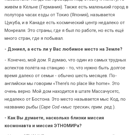
живём в Кёльне (Германия). Также есть маленький город в
полутора часах езды от Токио (Япония), называется
Цукуба, и в Канаде есть космический центр недалеко от
Монреаля. Это страны, где я был по работе, но есть ещё
много стран, где я побывал.
- Дэниел, а есть ли у Вас любимое место на Земле?
- Конечно, мой дом. Я думаю, что один из самых трудных
аспектов полёта на станцию - то, что нужно быть долгое
время далеко от семьи - обычно шесть месяцев. По-
английски мы говорим «There’s no place like home». Это
очень верно. Мой дом находится в штате Массачусетс,
недалеко от Бостона. Это место называется мыс Код, по
названию рыбы (
Cape Cod «мыс трески»; прим. ред.
).
- Как Вы думаете, насколько близки миссия
космонавта и миссия ЭТНОМИРа?