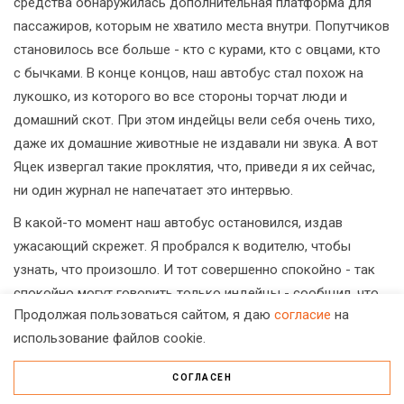
средства обнаружилась дополнительная платформа для
пассажиров, которым не хватило места внутри. Попутчиков
становилось все больше - кто с курами, кто с овцами, кто
с бычками. В конце концов, наш автобус стал похож на
лукошко, из которого во все стороны торчат люди и
домашний скот. При этом индейцы вели себя очень тихо,
даже их домашние животные не издавали ни звука. А вот
Яцек извергал такие проклятия, что, приведи я их сейчас,
ни один журнал не напечатает это интервью.
В какой-то момент наш автобус остановился, издав
ужасающий скрежет. Я пробрался к водителю, чтобы
узнать, что произошло. И тот совершенно спокойно - так
спокойно могут говорить только индейцы - сообщил, что
Продолжая пользоваться сайтом, я даю
согласие
на
при повороте у автобуса отказали тормоза, и нам чудом
использование файлов cookie.
удалось остановиться на краю пропасти. Представляете?
Вот такой курьез, рожденный различиями в мышлении
СОГЛАСЕН
индейцев и европейцев (
улыбается
).