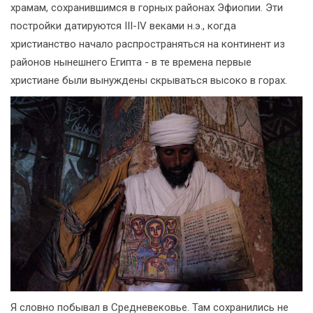
храмам, сохранившимся в горных районах Эфиопии. Эти
постройки датируются III-IV веками н.э., когда
христианство начало распространяться на континент из
районов нынешнего Египта - в те времена первые
христиане были вынуждены скрываться высоко в горах.
Я словно побывал в Средневековье. Там сохранились не