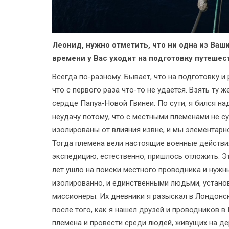
Леонид, нужно отметить, что ни одна из Ваш
времени у Вас уходит на подготовку путешес
Всегда по-разному. Бывает, что на подготовку и
что с первого раза что-то не удается. Взять ту
сердце Папуа-Новой Гвинеи. По сути, я бился на
неудачу потому, что с местными племенами не с
изолированы от влияния извне, и мы элементарно
Тогда племена вели настоящие военные действия
экспедицию, естественно, пришлось отложить. Э
лет ушло на поиски местного проводника и нужны
изолированно, и единственными людьми, установ
миссионеры. Их дневники я разыскал в Лондонско
после того, как я нашел друзей и проводников в 
племена и провести среди людей, живущих на де