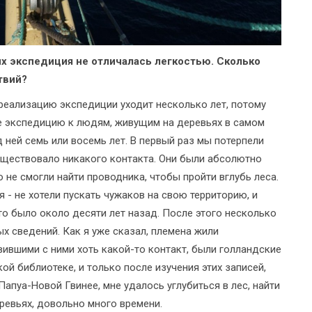
их экспедиция не отличалась легкостью. Сколько
твий?
 реализацию экспедиции уходит несколько лет, потому
 же экспедицию к людям, живущим на деревьях в самом
д ней семь или восемь лет. В первый раз мы потерпели
уществовало никакого контакта. Они были абсолютно
 не смогли найти проводника, чтобы пройти вглубь леса.
 - не хотели пускать чужаков на свою территорию, и
то было около десяти лет назад. После этого несколько
х сведений. Как я уже сказал, племена жили
ившими с ними хоть какой-то контакт, были голландские
й библиотеке, и только после изучения этих записей,
Папуа-Новой Гвинее, мне удалось углубиться в лес, найти
ревьях, довольно много времени.