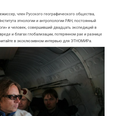
режиссер, член Русского географического общества,
нститута этнологии и антропологии РАН, постоянный
Итоги» и человек, совершивший двадцать экспедиций в
вреде и благах глобализации, потерянном рае и разнице
читайте в эксклюзивном интервью для ЭТНОМИРа.