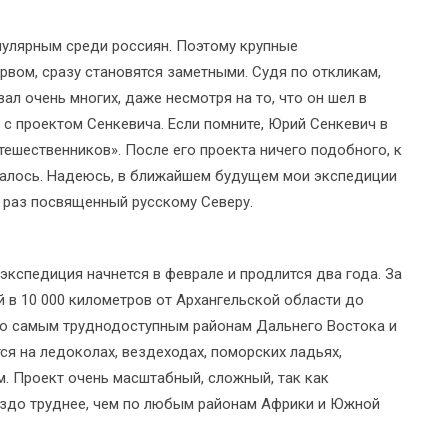
пулярным среди россиян. Поэтому крупные
вом, сразу становятся заметными. Судя по откликам,
ал очень многих, даже несмотря на то, что он шел в
 с проектом Сенкевича. Если помните, Юрий Сенкевич в
тешественников». После его проекта ничего подобного, к
валось. Надеюсь, в ближайшем будущем мои экспедиции
т раз посвященный русскому Северу.
 экспедиция начнется в феврале и продлится два года. За
й в 10 000 километров от Архангельской области до
по самым труднодоступным районам Дальнего Востока и
ся на ледоколах, вездеходах, поморских ладьях,
м. Проект очень масштабный, сложный, так как
аздо труднее, чем по любым районам Африки и Южной