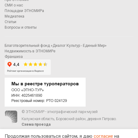
СМИ о нас
Площадки ЭТНОМИРа
Медиатека
Статьи
Вопросы и ответы
Благотворительный фонд «Диалог Культур - Единый Мир»
Недвижимость в ЭТНОМИРе
Франшиза
© ЭТНОМИР - этнографический парк-музей
Калужская область, Боровский район, деревня Петрово.
Схема проезда
00
00
С 9
до 21
ежедневно:
+7 495 023-81-81
,
zakaz@ethnomir.ru
Продолжая пользоваться сайтом, я даю
согласие
на