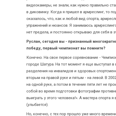
видеокамеры, не знали, как нужно правильно ст
в диковинку. Когда я пришел в армреслинг, то под
оказалось, что, как и любой вид спорта, армресл
упражнений и нюансов. Я занимаюсь армреслингом
нет предела, и постоянно открываю для себя в э
Руслан, сегодня вы - признанный многократ
победу, первый чемпионат вы помните?
Конечно. На свое первое соревнование - Чемпион
городе Шатура. На тот момент я еще выступал в 
разделения на инвалидов и здоровых спортсменов,
вторым на правой руке и пятым - на левой. В 20
на одной руке, а потом в течение пяти лет не пр
собой во время подготовки фотографии противни
выиграть у этого человека!». А мастера спорта 
(
улыбается
).
Но, конечно, с тех пор прошло уже много време