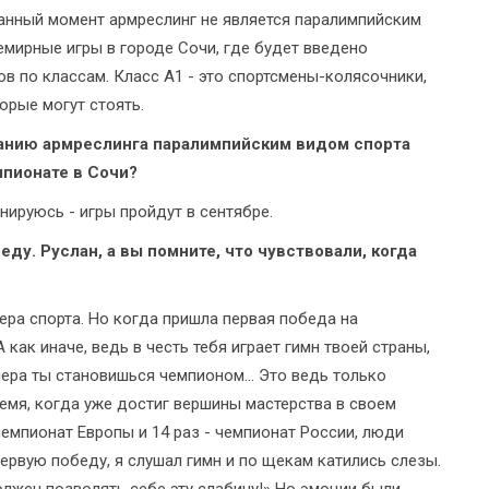
данный момент армреслинг не является паралимпийским
емирные игры в городе Сочи, где будет введено
в по классам. Класс А1 - это спортсмены-колясочники,
орые могут стоять.
знанию армреслинга паралимпийским видом спорта
мпионате в Сочи?
енируюсь - игры пройдут в сентябре.
ду. Руслан, а вы помните, что чувствовали, когда
ера спорта. Но когда пришла первая победа на
как иначе, ведь в честь тебя играет гимн твоей страны,
нера ты становишься чемпионом... Это ведь только
ремя, когда уже достиг вершины мастерства в своем
 чемпионат Европы и 14 раз - чемпионат России, люди
первую победу, я слушал гимн и по щекам катились слезы.
олжен позволять себе эту слабину!» Но эмоции были