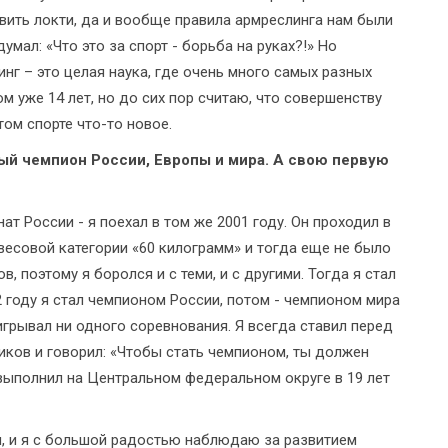
авить локти, да и вообще правила армреслинга нам были
умал: «Что это за спорт - борьба на руках?!» Но
инг – это целая наука, где очень много самых разных
 уже 14 лет, но до сих пор считаю, что совершенству
том спорте что-то новое.
ный чемпион России, Европы и мира. А свою первую
ат России - я поехал в том же 2001 году. Он проходил в
весовой категории «60 килограмм» и тогда еще не было
 поэтому я боролся и с теми, и с другими. Тогда я стал
02 году я стал чемпионом России, потом - чемпионом мира
оигрывал ни одного соревнования. Я всегда ставил перед
ков и говорил: «Чтобы стать чемпионом, ты должен
я выполнил на Центральном федеральном округе в 19 лет
ни, и я с большой радостью наблюдаю за развитием