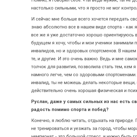
настолько сильными, что я просто не мог контро
И сейчас мне больше всего хочется передать сво
знаю абсолютно все в нашем виде спорта - как я
все же я уже достаточно хорошо ориентируюсь в 
будущем я хочу, чтобы и мои ученики занимали п
инвалидов, но и здоровых спортсменов. В нашем
те, и другие. И это очень важно. Ведь и мне са
толчок для развития, позволила стать тем, кем 
намного легче, чем со здоровыми спортсменами. 
инвалид, ты не можешь делать некоторые вещи, 
действительно очень хорошая физическая и пси
Руслан, даже у самых сильных из нас есть с
радость помимо спорта и побед?
Конечно, я люблю читать, отдыхать на природе.
не тренироваться и уезжать за город, чтобы мо
чемпионат - это большой стресс, и нужно быть г