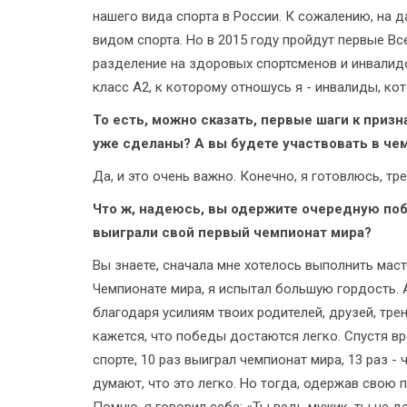
нашего вида спорта в России. К сожалению, на 
видом спорта. Но в 2015 году пройдут первые Вс
разделение на здоровых спортсменов и инвалидо
класс А2, к которому отношусь я - инвалиды, кот
То есть, можно сказать, первые шаги к при
уже сделаны? А вы будете участвовать в че
Да, и это очень важно. Конечно, я готовлюсь, тр
Что ж, надеюсь, вы одержите очередную побе
выиграли свой первый чемпионат мира?
Вы знаете, сначала мне хотелось выполнить маст
Чемпионате мира, я испытал большую гордость. А 
благодаря усилиям твоих родителей, друзей, тре
кажется, что победы достаются легко. Спустя в
спорте, 10 раз выиграл чемпионат мира, 13 раз -
думают, что это легко. Но тогда, одержав свою 
Помню, я говорил себе: «Ты ведь мужик, ты не д