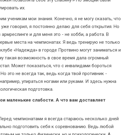
лировать их.
им ученикам мои знания. Конечно, я не могу сказать, что
 уже говорил, я постоянно делаю для себя открытия. Но
армреслинге и для меня это - не хобби, а работа. В
ервые места на чемпионатах. Я ведь тренирую не только
 клубе «Надежда» в городе Протвино могут заниматься и
мому такая возможность в свое время дала огромный
я стал. Может показаться, что с инвалидами бороться
Но это не всегда так, ведь когда твой противник -
например, упираться ногами или руками. И здесь нужна
хологическая подготовка.
вои маленькие слабости. А что вам доставляет
 Перед чемпионатами я всегда стараюсь несколько дней
рально подготовить себя к соревнованию. Ведь любой
отовым не только физически, но и психологически. А