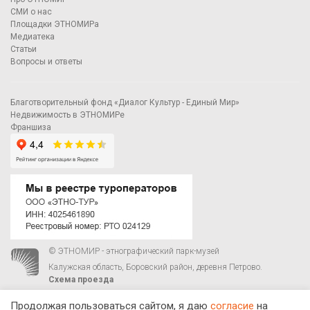
СМИ о нас
Площадки ЭТНОМИРа
Медиатека
Статьи
Вопросы и ответы
Благотворительный фонд «Диалог Культур - Единый Мир»
Недвижимость в ЭТНОМИРе
Франшиза
© ЭТНОМИР - этнографический парк-музей
Калужская область, Боровский район, деревня Петрово.
Схема проезда
00
00
С 9
до 21
ежедневно:
+7 495 023-81-81
,
zakaz@ethnomir.ru
Продолжая пользоваться сайтом, я даю
согласие
на