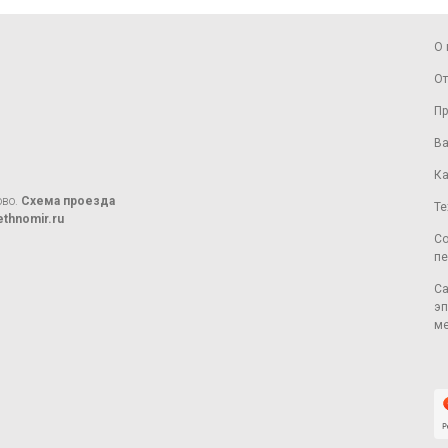
О 
От
Пр
Ва
Ка
ово.
Схема проезда
Те
thnomir.ru
Со
пе
Са
эп
ме