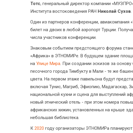
Тотс
, генеральный директор компании «МУЗПРО
Института востоковедения РАН
Николай Сухов
.
Один из партнеров конференции, авиакомпания «T
билет на двоих в любой аэропорт Турции. Получ
числа участников конференции.
Знаковым событием предстоящего форума станет
«Африка» в ЭТНОМИРе. В будущем здание площад
на
Улице Мира
. При создании эскизов за основу
песочного города Тимбукту в Мали - те же баше
цвета. На первом этаже павильона будут предст
включая Тунис, Магриб, Эфиопию, Мадагаскар, 
национальной кухни и сцена для выступлений аф
новый этнический отель - при этом номера пов
африканских хижин, установленных на крыше зда
небольшая библиотека.
К
2020
году организаторы ЭТНОМИРа планируют д