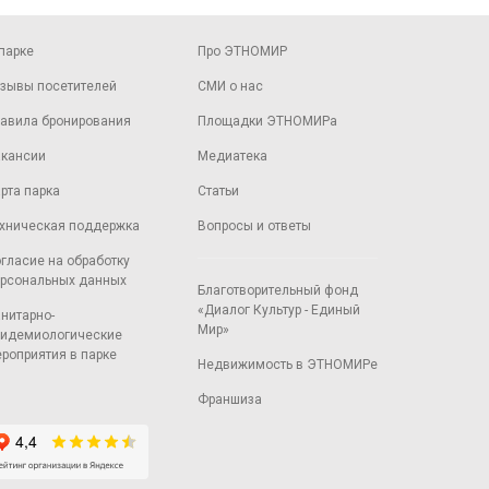
парке
Про ЭТНОМИР
зывы посетителей
СМИ о нас
авила бронирования
Площадки ЭТНОМИРа
кансии
Медиатека
рта парка
Статьи
хническая поддержка
Вопросы и ответы
гласие на обработку
рсональных данных
Благотворительный фонд
«Диалог Культур - Единый
нитарно-
Мир»
идемиологические
роприятия в парке
Недвижимость в ЭТНОМИРе
Франшиза