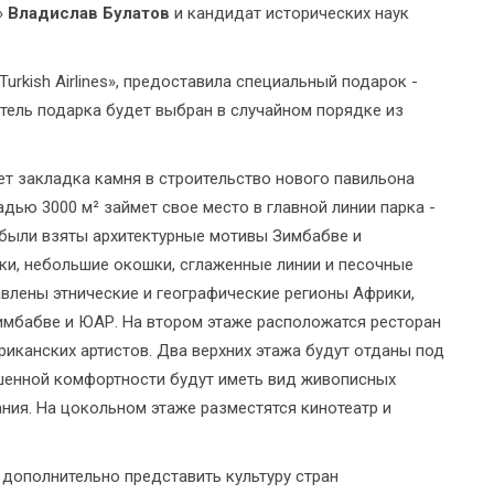
»
Владислав Булатов
и кандидат исторических наук
urkish Airlines», предоставила специальный подарок -
атель подарка будет выбран в случайном порядке из
 закладка камня в строительство нового павильона
ью 3000 м² займет свое место в главной линии парка -
 были взяты архитектурные мотивы Зимбабве и
нки, небольшие окошки, сглаженные линии и песочные
авлены этнические и географические регионы Африки,
Зимбабве и ЮАР. На втором этаже расположатся ресторан
риканских артистов. Два верхних этажа будут отданы под
ышенной комфортности будут иметь вид живописных
ния. На цокольном этаже разместятся кинотеатр и
ополнительно представить культуру стран