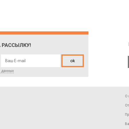
 РАССЫЛКУ!
ok
х данных
О 
От
Пр
Ва