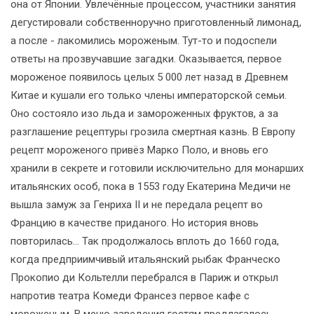
она от Японии. Увлечённые процессом, участники занятия
дегустировали собственноручно приготовленный лимонад,
а после - лакомились мороженым. Тут-то и подоспели
ответы на прозвучавшие загадки. Оказывается, первое
мороженое появилось целых 5 000 лет назад в Древнем
Китае и кушали его только члены императорской семьи.
Оно состояло изо льда и замороженных фруктов, а за
разглашение рецептуры грозила смертная казнь. В Европу
рецепт мороженого привёз Марко Поло, и вновь его
хранили в секрете и готовили исключительно для монарших
итальянских особ, пока в 1553 году Екатерина Медичи не
вышла замуж за Генриха II и не передала рецепт во
Францию в качестве приданого. Но история вновь
повторилась… Так продолжалось вплоть до 1660 года,
когда предприимчивый итальянский рыбак Франческо
Прокопио ди Кольтелли перебрался в Париж и открыл
напротив театра Комеди Франсез первое кафе с
мороженым. В меню заведения гостям предлагалось