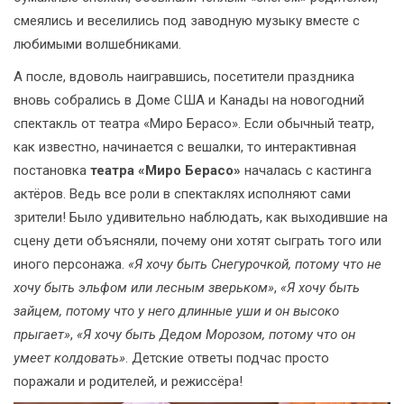
смеялись и веселились под заводную музыку вместе с
любимыми волшебниками.
А после, вдоволь наигравшись, посетители праздника
вновь собрались в Доме США и Канады на новогодний
спектакль от театра «Миро Берасо». Если обычный театр,
как известно, начинается с вешалки, то интерактивная
постановка
театра «Миро Берасо»
началась с кастинга
актёров. Ведь все роли в спектаклях исполняют сами
зрители! Было удивительно наблюдать, как выходившие на
сцену дети объясняли, почему они хотят сыграть того или
иного персонажа.
«Я хочу быть Снегурочкой, потому что не
хочу быть эльфом или лесным зверьком»
,
«Я хочу быть
зайцем, потому что у него длинные уши и он высоко
прыгает»
,
«Я хочу быть Дедом Морозом, потому что он
умеет колдовать»
. Детские ответы подчас просто
поражали и родителей, и режиссёра!