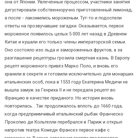
она от Японии. Увлечённые процессом, участники занятия
дегустировали собственноручно приготовленный лимонад,
а после - лакомились мороженым. Тут-то и подоспели
ответы на прозвучавшие загадки. Оказывается, первое
мороженое появилось целых 5 000 лет назад в Древнем
Китае и кушали его только члены императорской семьи.
Оно состояло изо льда и замороженных фруктов, а за
разглашение рецептуры грозила смертная казнь. В Европу
рецепт мороженого привёз Марко Поло, и вновь его
хранили в секрете и готовили исключительно для монарших
итальянских особ, пока в 1553 году Екатерина Медичи не
вышла замуж за Генриха II и не передала рецепт во
Францию в качестве приданого. Но история вновь
повторилась… Так продолжалось вплоть до 1660 года,
когда предприимчивый итальянский рыбак Франческо
Прокопио ди Кольтелли перебрался в Париж и открыл
напротив театра Комеди Франсез первое кафе с
мороженым. В меню заведения гостям предлагалось