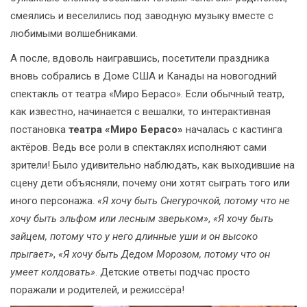
смеялись и веселились под заводную музыку вместе с
любимыми волшебниками.
А после, вдоволь наигравшись, посетители праздника
вновь собрались в Доме США и Канады на новогодний
спектакль от театра «Миро Берасо». Если обычный театр,
как известно, начинается с вешалки, то интерактивная
постановка
театра «Миро Берасо»
началась с кастинга
актёров. Ведь все роли в спектаклях исполняют сами
зрители! Было удивительно наблюдать, как выходившие на
сцену дети объясняли, почему они хотят сыграть того или
иного персонажа.
«Я хочу быть Снегурочкой, потому что не
хочу быть эльфом или лесным зверьком»
,
«Я хочу быть
зайцем, потому что у него длинные уши и он высоко
прыгает»
,
«Я хочу быть Дедом Морозом, потому что он
умеет колдовать»
. Детские ответы подчас просто
поражали и родителей, и режиссёра!