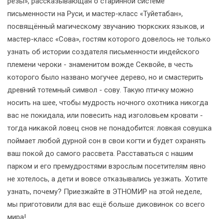
резы», рассказывающая о старинной системе
письменности на Руси, и мастер-класс «Туйетабан»,
посвящённый магическому звучанию тюркских языков, и
мастер-класс «Сова», гостям которого довелось не только
узнать об истории создателя письменности индейского
племени чероки - знаменитом вожде Секвойе, в честь
которого было названо могучее дерево, но и смастерить
древний тотемный символ - сову. Такую птичку можно
носить на шее, чтобы мудрость ночного охотника никогда
вас не покидала, или повесить над изголовьем кровати -
тогда никакой ловец снов не понадобится: ловкая совушка
поймает любой дурной сон в свои когти и будет охранять
ваш покой до самого рассвета. Расставаться с нашим
парком и его премудростями взрослым посетителям явно
не хотелось, а дети и вовсе отказывались уезжать. Хотите
узнать, почему? Приезжайте в ЭТНОМИР на этой неделе,
мы приготовили для вас ещё больше диковинок со всего
мира!