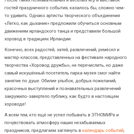
После таких познавательных и весёлых игр и выставок
гостей праздничного события, казалось бы, сложно чем-
то удивить. Однако артисты творческого объединения
«Легко, как дыхание» предложили обучиться основным
движениям ирландского танца и представили большой
хоровод в традициях Ирландии.
Конечно, всех радостей, затей, развлечений, ремёсел и
мастер-классов, представленных на фестивале народного
творчества «Хоровод дружбы», не перечислить, но даже
самый искушённый посетитель парка-музея смог найти
занятие по душе. Обилие улыбок, добрых пожеланий,
красочных выступлений и познавательных развлечений
закружило-завертело публику, как будто в настоящем
хороводе!
А всем тем, кто ещё не успел побывать в ЭТНОМИРе и
почувствовать атмосферу наших незабываемых
праздников, предлагаем заглянуть в
календарь событий
,