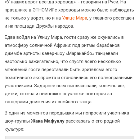
«У наших ворот всегда хоровод», - говорили на Руси. На
празднике в ЭТНОМИРе хороводы можно было наблюдать
не только у ворот, но и на
Улице Мира
, у главного ресепшен
и на площади Дружбы народов.
Едва войдя на Улицу Мира, гости сразу же окунались в
атмосферу солнечной Африки: под ритмы барабанов
джембе артисты кавер-шоу «Маракайбо» танцевали
настолько зажигательно, что спустя всего несколько
мгновений гости переставали быть зрителями этого
позитивного экспромта и становились его полноправными
участниками. Задорнее всех выплясывали, конечно же,
детки, хохоча и немножко неуклюже повторяя за
танцорами движения их знойного танца.
В один из моментов передышки мы попросили участника
шоу-группы
Жака Мафуалу
рассказать о его родной
культуре: