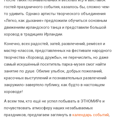
После таких познавательных и весёлых игр и выставок
гостей праздничного события, казалось бы, сложно чем-
то удивить. Однако артисты творческого объединения
«Легко, как дыхание» предложили обучиться основным
движениям ирландского танца и представили большой
хоровод в традициях Ирландии.
Конечно, всех радостей, затей, развлечений, ремёсел и
мастер-классов, представленных на фестивале народного
творчества «Хоровод дружбы», не перечислить, но даже
самый искушённый посетитель парка-музея смог найти
занятие по душе. Обилие улыбок, добрых пожеланий,
красочных выступлений и познавательных развлечений
закружило-завертело публику, как будто в настоящем
хороводе!
А всем тем, кто ещё не успел побывать в ЭТНОМИРе и
почувствовать атмосферу наших незабываемых
праздников, предлагаем заглянуть в
календарь событий
,