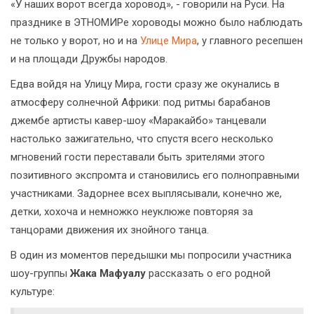
«У наших ворот всегда хоровод», - говорили на Руси. На
празднике в ЭТНОМИРе хороводы можно было наблюдать
не только у ворот, но и на
Улице Мира
, у главного ресепшен
и на площади Дружбы народов.
Едва войдя на Улицу Мира, гости сразу же окунались в
атмосферу солнечной Африки: под ритмы барабанов
джембе артисты кавер-шоу «Маракайбо» танцевали
настолько зажигательно, что спустя всего несколько
мгновений гости переставали быть зрителями этого
позитивного экспромта и становились его полноправными
участниками. Задорнее всех выплясывали, конечно же,
детки, хохоча и немножко неуклюже повторяя за
танцорами движения их знойного танца.
В один из моментов передышки мы попросили участника
шоу-группы
Жака Мафуалу
рассказать о его родной
культуре: