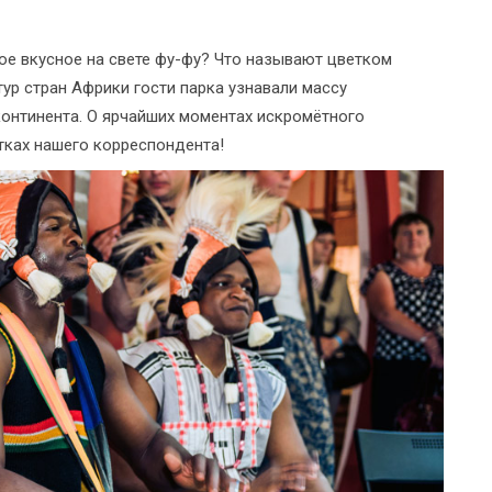
ое вкусное на свете фу-фу? Что называют цветком
тур стран Африки гости парка узнавали массу
континента. О ярчайших моментах искромётного
тках нашего корреспондента!