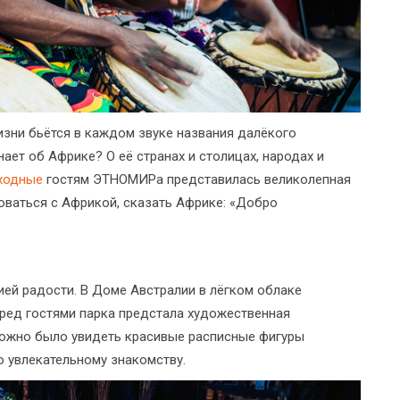
изни бьётся в каждом звуке названия далёкого
нает об Африке? О её странах и столицах, народах и
ходные
гостям ЭТНОМИРа представилась великолепная
ваться с Африкой, сказать Африке: «Добро
ией радости. В Доме Австралии в лёгком облаке
ред гостями парка предстала художественная
 можно было увидеть красивые расписные фигуры
о увлекательному знакомству.