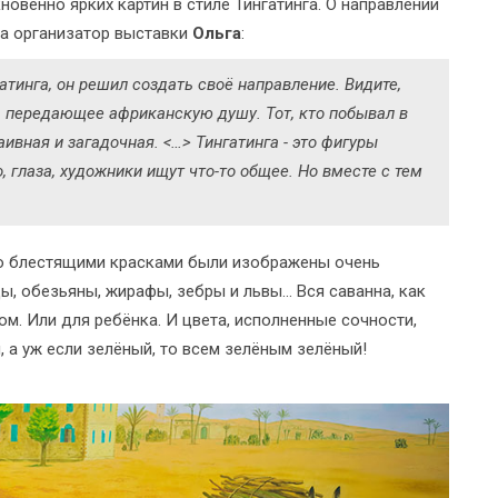
овенно ярких картин в стиле Тингатинга. О направлении
ла организатор выставки
Ольга
:
атинга, он решил создать своё направление. Видите,
я, передающее африканскую душу. Тот, кто побывал в
аивная и загадочная. <…> Тингатинга - это фигуры
, глаза, художники ищут что-то общее. Но вместе с тем
ито блестящими красками были изображены очень
ы, обезьяны, жирафы, зебры и львы... Вся саванна, как
ом. Или для ребёнка. И цвета, исполненные сочности,
й, а уж если зелёный, то всем зелёным зелёный!