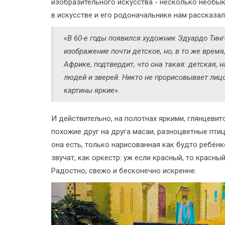
изобразительного искусства - несколько необыкн
в искусстве и его родоначальнике нам рассказа
«В 60-е годы появился художник Эдуардо Тинг
изображение почти детское, но, в то же врем
Африке, подтвердит, что она такая: детская, н
людей и зверей. Никто не прорисовывает лицо
картины яркие».
И действительно, на полотнах яркими, глянцев
похожие друг на друга масаи, разноцветные птиц
она есть, только нарисованная как будто ребёнк
звучат, как оркестр: уж если красный, то красны
Радостно, свежо и бесконечно искренне.