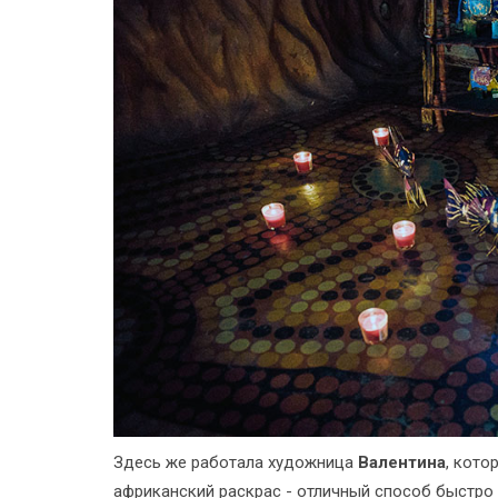
Здесь же работала художница
Валентина
, кот
африканский раскрас - отличный способ быстро и