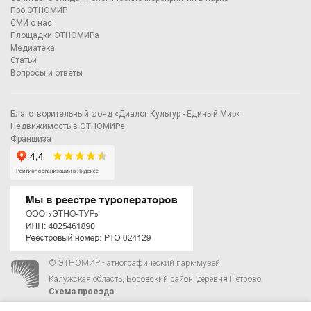
Про ЭТНОМИР
СМИ о нас
Площадки ЭТНОМИРа
Медиатека
Статьи
Вопросы и ответы
Благотворительный фонд «Диалог Культур - Единый Мир»
Недвижимость в ЭТНОМИРе
Франшиза
© ЭТНОМИР - этнографический парк-музей
Калужская область, Боровский район, деревня Петрово.
Схема проезда
00
00
С 9
до 21
ежедневно:
+7 495 023-81-81
,
zakaz@ethnomir.ru