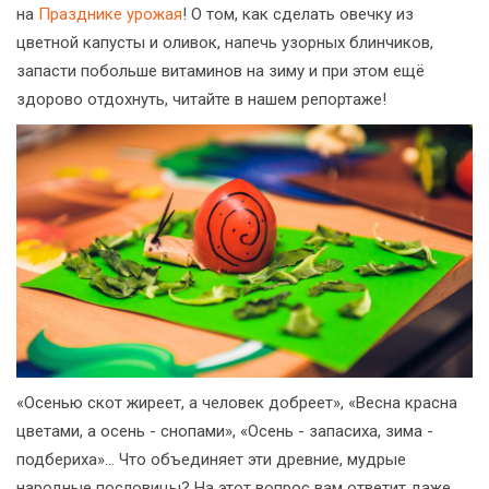
на
Празднике урожая
! О том, как сделать овечку из
цветной капусты и оливок, напечь узорных блинчиков,
запасти побольше витаминов на зиму и при этом ещё
здорово отдохнуть, читайте в нашем репортаже!
«Осенью скот жиреет, а человек добреет», «Весна красна
цветами, а осень - снопами», «Осень - запасиха, зима -
подбериха»… Что объединяет эти древние, мудрые
народные пословицы? На этот вопрос вам ответит даже