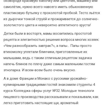
сковороде красивую бабочку или цветочек, машинку или
самолётик, нужно всего-навсего иметь обыкновенную
пластиковую бутылку с проколотой пробкой. Тесто льётся
из дырочки тонкой струёй и прожаривается до солнечно-
золотистого цвета и невероятно аппетитного хруста!
Детки были в восторге, мамы восхитились простотой
рецепта и элегантностью решения вопроса многих хозяек:
«Чем разнообразить завтрак?», а папы… Папы просто
втихомолку уплетали блинчики, приготовленные их
малышами, ведь с таким отличным рецептом задачка
напечь блинов по плечу даже самым маленьким гостям
этнопарка. И всем-всем было очень вкусно.
А в доме Франции и Монако с русскими урожайно-
кулинарными традициями гостей знакомили студенты 4
курса Колледжа сферы услуг №32. Молодые технологи
пищевого производства рассказывали и показывали, как
легко приготовить настоящие щи, ароматный