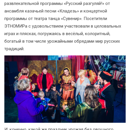
развлекательной программы «Русский разгуляй!» от
ансамбля казачьей песни «Кладезь» и концертной
программы от театра танца «Сувенир». Посетители
ЭТНОМИРа с удовольствием участвовали в целовальных
играх и плясках, погружаясь в весёлый, колоритный,
богатый в том числе урожайными обрядами мир русских
традиций.
И, конечно, какой же праздник урожая без овощного