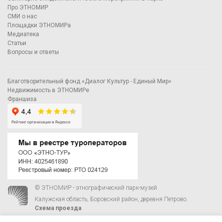
Про ЭТНОМИР
СМИ о нас
Площадки ЭТНОМИРа
Медиатека
Статьи
Вопросы и ответы
Благотворительный фонд «Диалог Культур - Единый Мир»
Недвижимость в ЭТНОМИРе
Франшиза
© ЭТНОМИР - этнографический парк-музей
Калужская область, Боровский район, деревня Петрово.
Схема проезда
00
00
С 9
до 21
ежедневно:
+7 495 023-81-81
,
zakaz@ethnomir.ru