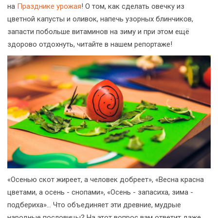
на
Празднике урожая
! О том, как сделать овечку из
цветной капусты и оливок, напечь узорных блинчиков,
запасти побольше витаминов на зиму и при этом ещё
здорово отдохнуть, читайте в нашем репортаже!
«Осенью скот жиреет, а человек добреет», «Весна красна
цветами, а осень - снопами», «Осень - запасиха, зима -
подбериха»… Что объединяет эти древние, мудрые
народные пословицы? На этот вопрос вам ответит даже