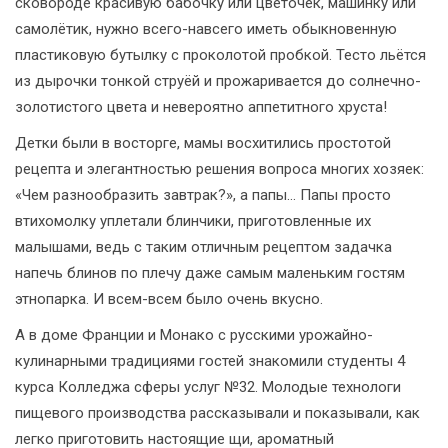
сковороде красивую бабочку или цветочек, машинку или
самолётик, нужно всего-навсего иметь обыкновенную
пластиковую бутылку с проколотой пробкой. Тесто льётся
из дырочки тонкой струёй и прожаривается до солнечно-
золотистого цвета и невероятно аппетитного хруста!
Детки были в восторге, мамы восхитились простотой
рецепта и элегантностью решения вопроса многих хозяек:
«Чем разнообразить завтрак?», а папы… Папы просто
втихомолку уплетали блинчики, приготовленные их
малышами, ведь с таким отличным рецептом задачка
напечь блинов по плечу даже самым маленьким гостям
этнопарка. И всем-всем было очень вкусно.
А в доме Франции и Монако с русскими урожайно-
кулинарными традициями гостей знакомили студенты 4
курса Колледжа сферы услуг №32. Молодые технологи
пищевого производства рассказывали и показывали, как
легко приготовить настоящие щи, ароматный