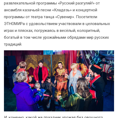
развлекательной программы «Русский разгуляй!» от
ансамбля казачьей песни «Кладезь» и концертной
программы от театра танца «Сувенир». Посетители
ЭТНОМИРа с удовольствием участвовали в целовальных
играх и плясках, погружаясь в весёлый, колоритный,
богатый в том числе урожайными обрядами мир русских
традиций.
И, конечно, какой же праздник урожая без овощного