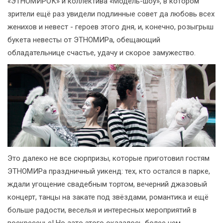
«ЭТНОМИРОК» и коллектива «Модель-шоу», в котором
зрители ещё раз увидели подлинные совет да любовь всех
женихов и невест - героев этого дня, и, конечно, розыгрыш
букета невесты от ЭТНОМИРа, обещающий
обладательнице счастье, удачу и скорое замужество.
Это далеко не все сюрпризы, которые приготовил гостям
ЭТНОМИРа праздничный уикенд: тех, кто остался в парке,
ждали угощение свадебным тортом, вечерний джазовый
концерт, танцы на закате под звёздами, романтика и ещё
больше радости, веселья и интересных мероприятий в