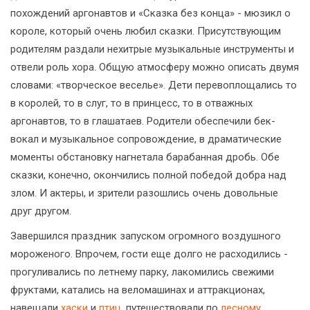
похождений аргонавтов и «Сказка без конца» - мюзикл о
короле, который очень любил сказки. Присутствующим
родителям раздали нехитрые музыкальные инструменты и
отвели роль хора. Общую атмосферу можно описать двумя
словами: «творческое веселье». Дети перевоплощались то
в королей, то в слуг, то в принцесс, то в отважных
аргонавтов, то в глашатаев. Родители обеспечили бек-
вокал и музыкальное сопровождение, в драматические
моменты обстановку нагнетала барабанная дробь. Обе
сказки, конечно, окончились полной победой добра над
злом. И актеры, и зрители разошлись очень довольные
друг другом.
Завершился праздник запуском огромного воздушного
мороженого. Впрочем, гости еще долго не расходились -
прогуливались по летнему парку, лакомились свежими
фруктами, катались на веломашинах и аттракционах,
навещали
хаски
и
птиц
, путешествовали по
лесному