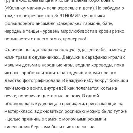
группа «Яблоневый цвет» Юлии и Елены Коротковых
(«Калинку-малинку» пели взрослые и дети). Не забудем о
том, что встречали гостей ЭТНОМИРа участники
фольклорного ансамбля «Ожерелье»: гармонь, баян,
народные танцы - уровень миролюбивости в крови резко
повышается от всего этого, проверено!
Отличная погода звала на воздух: туда, где избы, а между
ними трава в одуванчиках… Девушки в сарафанах играли с
малыми детьми в народные игры, водили хороводы, пока
их папы пробовали ходить на ходулях, а мамы всё это
действо фотографировали. В каждую избу вокруг большой
печи можно войти, внутри всё как полагается: коты на
печке, половички цветастые на полу. В одной
обосновалась кудесница с пряниками, приглашающая на
мастер-класс, вдохновиться росписью можно было тут же
- целые пряничные замки с молочными реками и
кисельными берегами были выставлены на