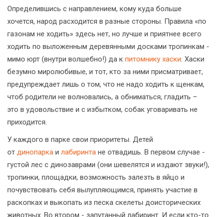
Определившись с направлением, кому куда больше
хочется, народ расходится в разные стороны. Правила «по
газонам не ходить» здесь нет, но лучше и приятнее всего
ходить по выложенным деревянными досками тропинкам -
мимо юрт (внутри волшебно!) да к
питомнику хаски
. Хаски
безумно миролюбивые, и тот, кто за ними присматривает,
предупреждает лишь о том, что не надо ходить к щенкам,
чтоб родители не волновались, а обниматься, гладить –
это в удовольствие и с избытком, собак уговаривать не
приходится.
У каждого в парке свои приоритеты. Детей
от
динопарка
и
лабиринта
не отвадишь. В первом случае -
густой лес с динозаврами (они шевелятся и издают звуки!),
тропинки, площадки, возможность залезть в яйцо и
почувствовать себя вылупляющимся, принять участие в
раскопках и выкопать из песка скелеты доисторических
животных. Во втором - запутанный лабиринт. И если кто-то