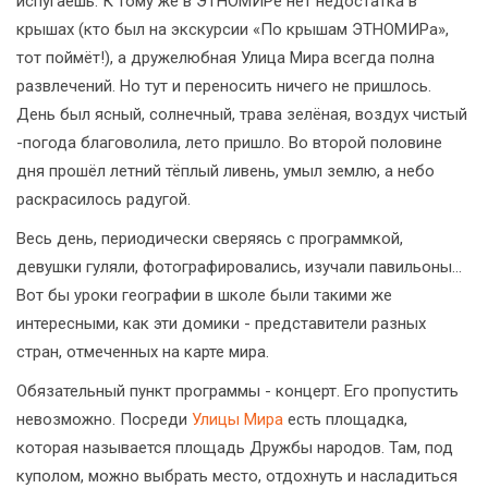
испугаешь. К тому же в ЭТНОМИРе нет недостатка в
крышах (кто был на экскурсии «По крышам ЭТНОМИРа»,
тот поймёт!), а дружелюбная Улица Мира всегда полна
развлечений. Но тут и переносить ничего не пришлось.
День был ясный, солнечный, трава зелёная, воздух чистый
-погода благоволила, лето пришло. Во второй половине
дня прошёл летний тёплый ливень, умыл землю, а небо
раскрасилось радугой.
Весь день, периодически сверяясь с программкой,
девушки гуляли, фотографировались, изучали павильоны…
Вот бы уроки географии в школе были такими же
интересными, как эти домики - представители разных
стран, отмеченных на карте мира.
Обязательный пункт программы - концерт. Его пропустить
невозможно. Посреди
Улицы Мира
есть площадка,
которая называется площадь Дружбы народов. Там, под
куполом, можно выбрать место, отдохнуть и насладиться