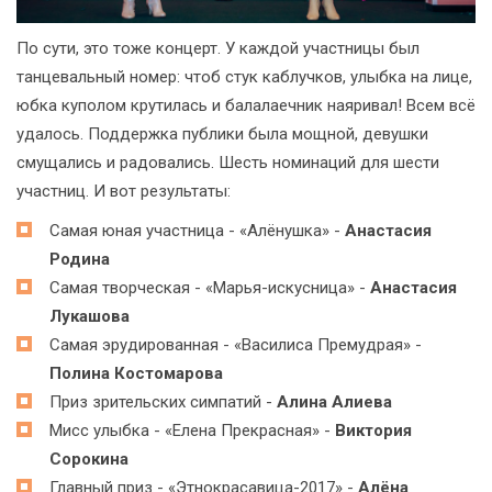
По сути, это тоже концерт. У каждой участницы был
танцевальный номер: чтоб стук каблучков, улыбка на лице,
юбка куполом крутилась и балалаечник наяривал! Всем всё
удалось. Поддержка публики была мощной, девушки
смущались и радовались. Шесть номинаций для шести
участниц. И вот результаты:
Самая юная участница - «Алёнушка» -
Анастасия
Родина
Самая творческая - «Марья-искусница» -
Анастасия
Лукашова
Самая эрудированная - «Василиса Премудрая» -
Полина Костомарова
Приз зрительских симпатий -
Алина Алиева
Мисс улыбка - «Елена Прекрасная» -
Виктория
Сорокина
Главный приз - «Этнокрасавица-2017» -
Алёна