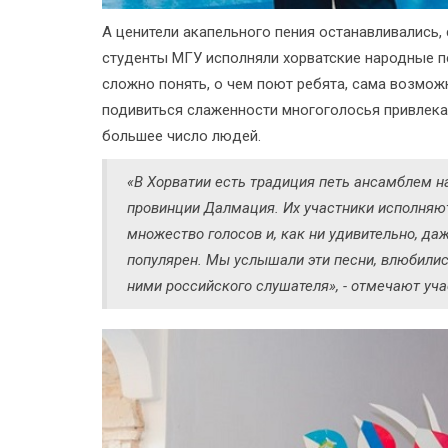
А ценители акапельного пения останавливались
студенты МГУ исполняли хорватские народные пе
сложно понять, о чем поют ребята, сама возможн
подивиться слаженности многоголосья привлекал
большее число людей.
«В Хорватии есть традиция петь ансамблем на
провинции Далмация. Их участники исполняют
множество голосов и, как ни удивительно, да
популярен. Мы услышали эти песни, влюбились
ними российского слушателя», - отмечают уч