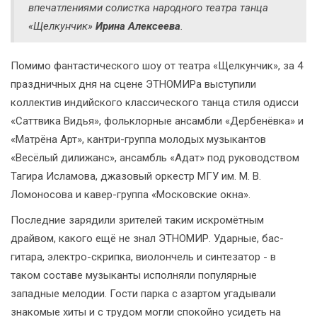
впечатлениями солистка народного театра танца
«Щелкунчик»
Ирина Алексеева
.
Помимо фантастического шоу от театра «Щелкунчик», за 4
праздничных дня на сцене ЭТНОМИРа выступили
коллектив индийского классического танца стиля одисси
«Саттвика Видья», фольклорные ансамбли «Дербенёвка» и
«Матрёна Арт», кантри-группа молодых музыкантов
«Весёлый дилижанс», ансамбль «Адат» под руководством
Тагира Исламова, джазовый оркестр МГУ им. М. В.
Ломоносова и кавер-группа «Московские окна».
Последние зарядили зрителей таким искромётным
драйвом, какого ещё не знал ЭТНОМИР. Ударные, бас-
гитара, электро-скрипка, виолончель и синтезатор - в
таком составе музыканты исполняли популярные
западные мелодии. Гости парка с азартом угадывали
знакомые хиты и с трудом могли спокойно усидеть на