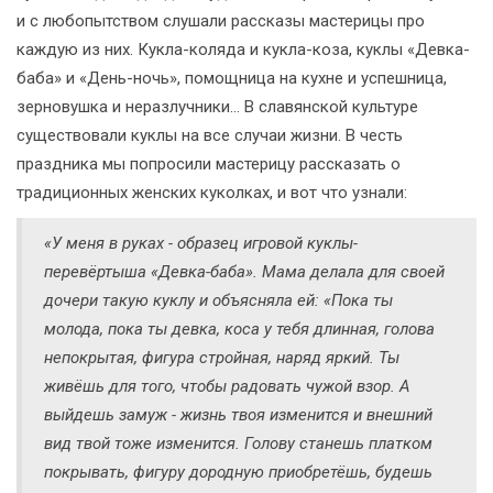
и с любопытством слушали рассказы мастерицы про
каждую из них. Кукла-коляда и кукла-коза, куклы «Девка-
баба» и «День-ночь», помощница на кухне и успешница,
зерновушка и неразлучники… В славянской культуре
существовали куклы на все случаи жизни. В честь
праздника мы попросили мастерицу рассказать о
традиционных женских куколках, и вот что узнали:
«У меня в руках - образец игровой куклы-
перевёртыша «Девка-баба». Мама делала для своей
дочери такую куклу и объясняла ей: «Пока ты
молода, пока ты девка, коса у тебя длинная, голова
непокрытая, фигура стройная, наряд яркий. Ты
живёшь для того, чтобы радовать чужой взор. А
выйдешь замуж - жизнь твоя изменится и внешний
вид твой тоже изменится. Голову станешь платком
покрывать, фигуру дородную приобретёшь, будешь