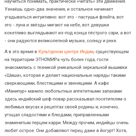
научиться понимать, практически «читать» эти движения.
Узнаёшь одно-два значения, и остальное начинает
угадываться интуитивно: вот это - пастушья флейта, вот
это - луна и звёзды мигают на небе, вот девушки
кокетливо выглядывают из-под конца пёстрого сари, а вот
- они радуются великолепной музыке, солнцу и реке.
А в это время в
Культурном центре Индии
, существующем
на территории ЭТНОМИРа чуть более года, гости
знакомились с техникой уникальной зеркальной вышивки
«Шиша», которая и делает национальные наряды такими
сверкающими, блестящими и звенящими. А кафе
«Манипур» манило любопытных аппетитными запахами:
здесь индийский шеф-повар рассказывал посетителям о
любимых вкусах и рецептах своей родины и, конечно,
угощал сладостями и блюдами, приправленными
знаменитым перцем карри. Между прочим, индийцы очень
любят острое. Они добавляют перец даже в йогурт! Хотя,