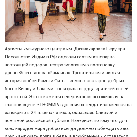
Артисты культурного центра им. Джавахарлала Неру при
Посольстве Индии в РФ сделали гостям этнопарка
настоящий подарок: театрализованную постановку
древнейшего эпоса «Рамаяна». Трогательная и чистая
история любви Рамы и Ситы - земных аватаров добрых
богов Вишну и Лакшми - покорила сердца зрителей своей…
простотой. Это покажется невероятным, но ожившая на
главной сцене ЭТНОМИРа древняя легенда, изложенная на
санскрите в 24 тысячах стихов, оказалась близкой и
понятной российской публике. Наверное, потому что для
всех народов мира добро всегда должно побеждать зло,
друг - выручать друга в беде, а влюблённые - оставаться