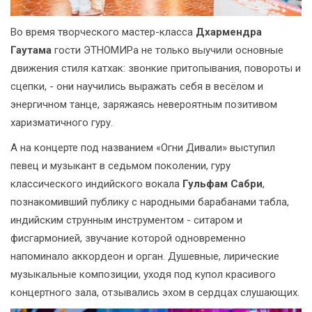
Во время творческого мастер-класса
Дхармендра
Гаутама
гости ЭТНОМИРа не только выучили основные
движения стиля катхак: звонкие притопывания, повороты и
сцепки, - они научились выражать себя в весёлом и
энергичном танце, заряжаясь невероятным позитивом
харизматичного гуру.
А на концерте под названием «Огни Дивали» выступил
певец и музыкант в седьмом поколении, гуру
классического индийского вокала
Гульфам Сабри
,
познакомивший публику с народными барабанами табла,
индийским струнным инструментом - ситаром и
фисгармонией, звучание которой одновременно
напоминало аккордеон и орган. Душевные, лирические
музыкальные композиции, уходя под купол красивого
концертного зала, отзывались эхом в сердцах слушающих.