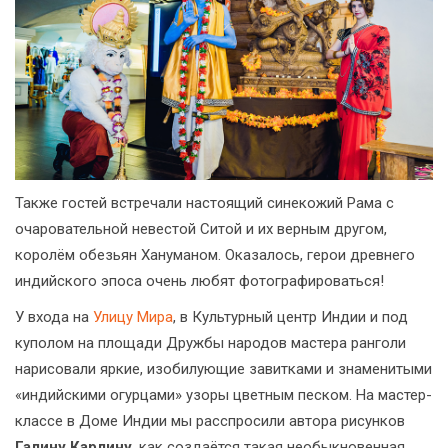
Также гостей встречали настоящий синекожий Рама с
очаровательной невестой Ситой и их верным другом,
королём обезьян Хануманом. Оказалось, герои древнего
индийского эпоса очень любят фотографироваться!
У входа на
Улицу Мира
, в Культурный центр Индии и под
куполом на площади Дружбы народов мастера ранголи
нарисовали яркие, изобилующие завитками и знаменитыми
«индийскими огурцами» узоры цветным песком. На мастер-
классе в Доме Индии мы расспросили автора рисунков
Галину Карлину
, как создаётся такая необыкновенная