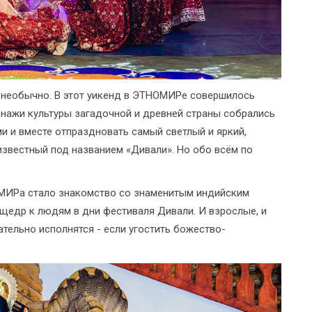
 необычно. В этот уикенд в ЭТНОМИРе совершилось
онажи культуры загадочной и древней страны собрались
ми и вместе отпраздновать самый светлый и яркий,
известный под названием «Дивали». Но обо всём по
МИРа стало знакомство со знаменитым индийским
щедр к людям в дни фестиваля Дивали. И взрослые, и
ательно исполнятся - если угостить божество-