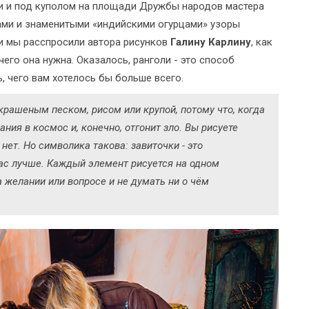
ии и под куполом на площади Дружбы народов мастера
ами и знаменитыми «индийскими огурцами» узоры
и мы расспросили автора рисунков
Галину Карлину
, как
его она нужна. Оказалось, ранголи - это способ
, чего вам хотелось бы больше всего.
крашеным песком, рисом или крупой, потому что, когда
ания в космос и, конечно, отгонит зло. Вы рисуете
 нет. Но символика такова: завиточки - это
вас лучше. Каждый элемент рисуется на одном
 желании или вопросе и не думать ни о чём