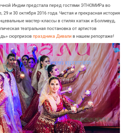
лнечной Индии предстала перед гостями ЭТНОМИРа во
 29 и 30 октября 2016 года. Чистая и прекрасная история
нцевальные мастер-классы в стилях катхак и Болливуд,
эпическая театральная постановка от артистов
оздь» сюрпризов
праздника Дивали
в нашем репортаже!