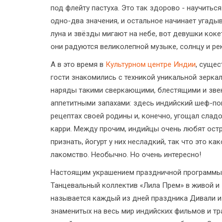
под флейту пастуха. Это так здорово - научитьс
одно-два значения, и остальное начинает угадыва
луна и звёзды мигают на небе, вот девушки коке
они радуются великолепной музыке, солнцу и рек
А в это время в
Культурном центре Индии
, суще
гости знакомились с техникой уникальной зерк
наряды такими сверкающими, блестящими и зве
аппетитными запахами: здесь индийский шеф-по
рецептах своей родины и, конечно, угощал сла
карри. Между прочим, индийцы очень любят остр
признать, йогурт у них несладкий, так что это к
лакомство. Необычно. Но очень интересно!
Настоящим украшением праздничной программы 
Танцевальный коллектив «Лила Прем» в живой и 
называется каждый из дней праздника Дивали и
знаменитых на весь мир индийских фильмов и тр