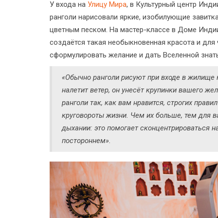
У входа на
Улицу Мира
, в Культурный центр Инд
ранголи нарисовали яркие, изобилующие завитк
цветным песком. На мастер-классе в Доме Инди
создаётся такая необыкновенная красота и для ч
сформулировать желание и дать Вселенной знать
«Обычно ранголи рисуют при входе в жилище 
налетит ветер, он унесёт крупинки вашего жел
ранголи так, как вам нравится, строгих правил
круговороты жизни. Чем их больше, тем для 
дыхании: это помогает сконцентрироваться на
постороннем».