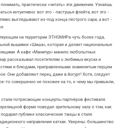
я понимать, практически «читать» эти движения. Узнаёшь
ться интуитивно: вот это - пастушья флейта, вот это -
тливо выглядывают из-под конца пёстрого сари, а вот -
е.
ствующем на территории ЭТНОМИРа чуть более года,
альной вышивки «Шиша», которая и делает национальные
нящими. А кафе «Манипур» манило любопытных
вар рассказывал посетителям о любимых вкусах и
достями и блюдами, приправленными знаменитым перцем
ое. Они добавляют перец даже в йогурт! Хотя, следует
акое-то совершенно не похожее на то, к чему мы привыкли,
стали потрясающие концерты партнёров фестиваля.
зрелищной форме поведал зрительному залу о том, как
 подарил публике классические танцы в стиле
адиционного направления катхак. Уверены: большинство