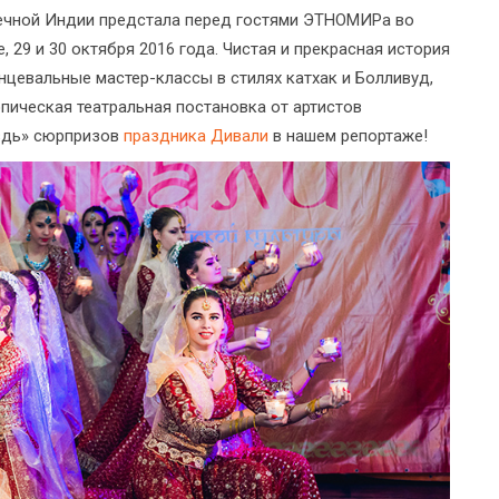
лнечной Индии предстала перед гостями ЭТНОМИРа во
 29 и 30 октября 2016 года. Чистая и прекрасная история
нцевальные мастер-классы в стилях катхак и Болливуд,
эпическая театральная постановка от артистов
оздь» сюрпризов
праздника Дивали
в нашем репортаже!