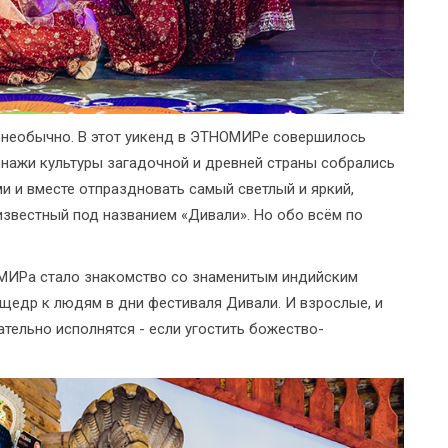
 необычно. В этот уикенд в ЭТНОМИРе совершилось
онажи культуры загадочной и древней страны собрались
ми и вместе отпраздновать самый светлый и яркий,
известный под названием «Дивали». Но обо всём по
МИРа стало знакомство со знаменитым индийским
щедр к людям в дни фестиваля Дивали. И взрослые, и
ательно исполнятся - если угостить божество-