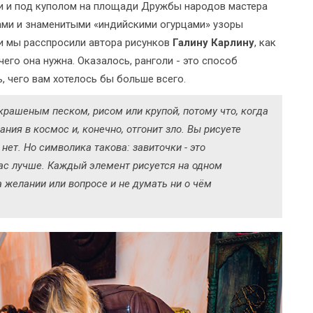
ии и под куполом на площади Дружбы народов мастера
ами и знаменитыми «индийскими огурцами» узоры
и мы расспросили автора рисунков
Галину Карлину
, как
его она нужна. Оказалось, ранголи - это способ
, чего вам хотелось бы больше всего.
крашеным песком, рисом или крупой, потому что, когда
ания в космос и, конечно, отгонит зло. Вы рисуете
 нет. Но символика такова: завиточки - это
вас лучше. Каждый элемент рисуется на одном
 желании или вопросе и не думать ни о чём