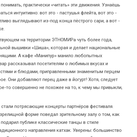
я понимать, практически «читать» эти движения. Узнаёшь
ться интуитивно: вот это - пастушья флейта, вот это -
тливо выглядывают из-под конца пёстрого сари, а вот -
е.
ствующем на территории ЭТНОМИРа чуть более года,
альной вышивки «Шиша», которая и делает национальные
нящими. А кафе «Манипур» манило любопытных
вар рассказывал посетителям о любимых вкусах и
достями и блюдами, приправленными знаменитым перцем
ое. Они добавляют перец даже в йогурт! Хотя, следует
акое-то совершенно не похожее на то, к чему мы привыкли,
стали потрясающие концерты партнёров фестиваля.
зрелищной форме поведал зрительному залу о том, как
 подарил публике классические танцы в стиле
адиционного направления катхак. Уверены: большинство