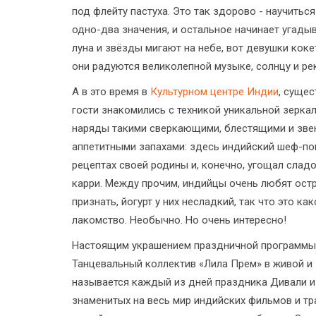
под флейту пастуха. Это так здорово - научитьс
одно-два значения, и остальное начинает угадыва
луна и звёзды мигают на небе, вот девушки коке
они радуются великолепной музыке, солнцу и рек
А в это время в
Культурном центре Индии
, суще
гости знакомились с техникой уникальной зерк
наряды такими сверкающими, блестящими и зве
аппетитными запахами: здесь индийский шеф-по
рецептах своей родины и, конечно, угощал сла
карри. Между прочим, индийцы очень любят остр
признать, йогурт у них несладкий, так что это к
лакомство. Необычно. Но очень интересно!
Настоящим украшением праздничной программы 
Танцевальный коллектив «Лила Прем» в живой и 
называется каждый из дней праздника Дивали и
знаменитых на весь мир индийских фильмов и тр