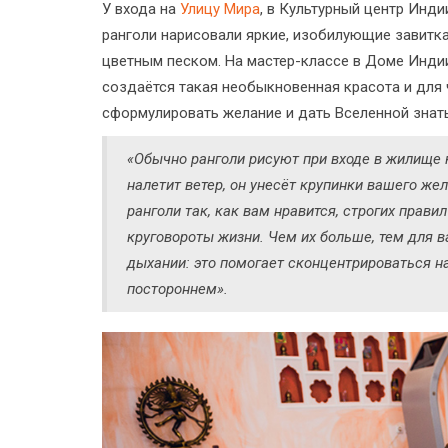
У входа на
Улицу Мира
, в Культурный центр Инд
ранголи нарисовали яркие, изобилующие завитк
цветным песком. На мастер-классе в Доме Инди
создаётся такая необыкновенная красота и для ч
сформулировать желание и дать Вселенной знать
«Обычно ранголи рисуют при входе в жилище 
налетит ветер, он унесёт крупинки вашего жел
ранголи так, как вам нравится, строгих правил
круговороты жизни. Чем их больше, тем для 
дыхании: это помогает сконцентрироваться на
постороннем».