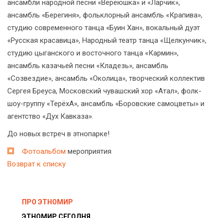
ансамбли народной песни «Вереюшка» и «Ларчик»,
ансамбль «Берегиня», фольклорный ансамбль «Крапива»,
студию современного танца «Буин Хан», вокальный дуэт
«Русская красавица», Народный театр танца «Щелкунчик»,
студию цыганского и восточного танца «Кармин»,
ансамбль казачьей песни «Кладезь», ансамбль
«Созвездие», ансамбль «Околица», творческий коллектив
Сергея Бреуса, Московский чувашский хор «Атал», фолк-
шоу-группу «ТерёхА», ансамбль «Боровские самоцветы» и
агентство «Дух Кавказа».
До новых встреч в этнопарке!
Фотоальбом
мероприятия
Возврат к списку
ПРО ЭТНОМИР
ЭТНОМИР СЕГОДНЯ