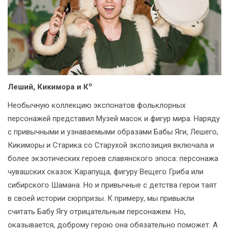
o
Леший, Кикимора и К
Необычную коллекцию экспонатов фольклорных
персонажей представил Музей масок и фигур мира. Наряду
с привычными и узнаваемыми образами Бабы Яги, Лешего,
Кикиморы и Старика со Старухой экспозиция включала и
более экзотических героев славянского эпоса: персонажа
чувашских сказок Карапуща, фигуру Вещего Гриба или
сибирского Шамана. Но и привычные с детства герои таят
в своей истории сюрпризы. К примеру, мы привыкли
считать Бабу Ягу отрицательным персонажем. Но,
оказывается, доброму герою она обязательно поможет. А