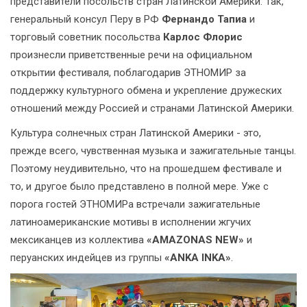
представители посольств стран Латинской Америки. Так,
генеральный консул Перу в РФ
Фернандо Тапиа
и
торговый советник посольства
Карлос Флорис
произнесли приветственные речи на официальном
открытии фестиваля, поблагодарив ЭТНОМИР за
поддержку культурного обмена и укрепление дружеских
отношений между Россией и странами Латинской Америки.
Культура солнечных стран Латинской Америки - это,
прежде всего, чувственная музыка и зажигательные танцы.
Поэтому неудивительно, что на прошедшем фестивале и
то, и другое было представлено в полной мере. Уже с
порога гостей ЭТНОМИРа встречали зажигательные
латиноамериканские мотивы в исполнении жгучих
мексиканцев из коллектива
«AMAZONAS NEW»
и
перуанских индейцев из группы
«ANKA INKA»
.