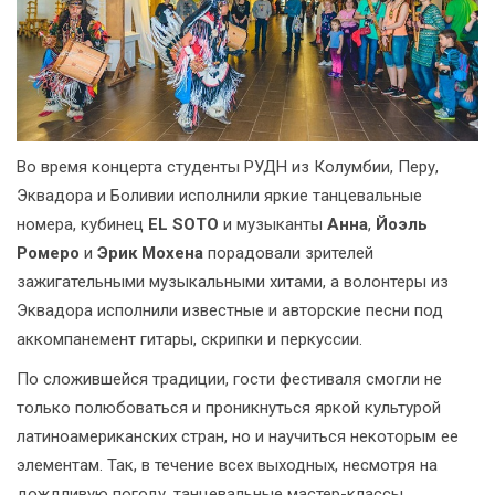
Во время концерта студенты РУДН из Колумбии, Перу,
Эквадора и Боливии исполнили яркие танцевальные
номера, кубинец
EL SOTO
и музыканты
Анна
,
Йоэль
Ромеро
и
Эрик Мохена
порадовали зрителей
зажигательными музыкальными хитами, а волонтеры из
Эквадора исполнили известные и авторские песни под
аккомпанемент гитары, скрипки и перкуссии.
По сложившейся традиции, гости фестиваля смогли не
только полюбоваться и проникнуться яркой культурой
латиноамериканских стран, но и научиться некоторым ее
элементам. Так, в течение всех выходных, несмотря на
дождливую погоду, танцевальные мастер-классы