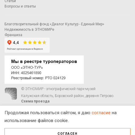
Статьи
Вопросы и ответы
Благотворительный фонд «Диалог Культур - Единый Мир»
Недвижимость в ЭТНОМИРе
Франшиза
© ЭТНОМИР - этнографический парк-музей
Калужская область, Боровский район, деревня Петрово.
Схема проезда
00
00
С 9
до 21
ежедневно:
+7 495 023-81-81
,
zakaz@ethnomir.ru
Продолжая пользоваться сайтом, я даю
согласие
на
использование файлов cookie.
СОГЛАСЕН