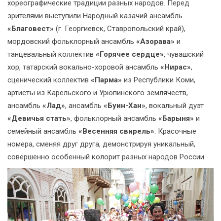
хореографические традиции разных народов. Перед
зрителями выступили Народный казачий ансамбль
«Благовест»
(г. Георгиевск, Ставропольский край),
мордовский фольклорный ансамбль
«Азорава»
и
танцевальный коллектив
«Горячее сердце»
, чувашский
хор, татарский вокально-хоровой ансамбль
«Нирас»
,
сценический коллектив
«Парма»
из Республики Коми,
артисты из Карельского и Урюпинского землячеств,
ансамбль
«Лад»
, ансамбль
«Буин-Хан»
, вокальный дуэт
«Девичья стать»
, фольклорный ансамбль
«Барыня»
и
семейный ансамбль
«Весенняя свирель»
. Красочные
номера, сменяя друг друга, демонстрируя уникальный,
совершенно особенный колорит разных народов России.