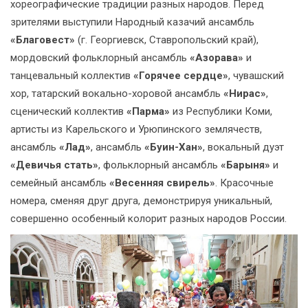
хореографические традиции разных народов. Перед
зрителями выступили Народный казачий ансамбль
«Благовест»
(г. Георгиевск, Ставропольский край),
мордовский фольклорный ансамбль
«Азорава»
и
танцевальный коллектив
«Горячее сердце»
, чувашский
хор, татарский вокально-хоровой ансамбль
«Нирас»
,
сценический коллектив
«Парма»
из Республики Коми,
артисты из Карельского и Урюпинского землячеств,
ансамбль
«Лад»
, ансамбль
«Буин-Хан»
, вокальный дуэт
«Девичья стать»
, фольклорный ансамбль
«Барыня»
и
семейный ансамбль
«Весенняя свирель»
. Красочные
номера, сменяя друг друга, демонстрируя уникальный,
совершенно особенный колорит разных народов России.