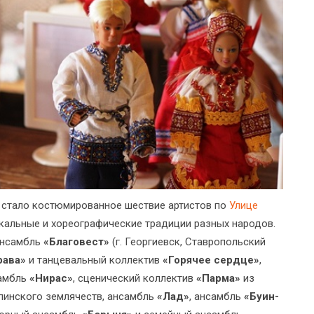
стало костюмированное шествие артистов по
Улице
кальные и хореографические традиции разных народов.
ансамбль
«Благовест»
(г. Георгиевск, Ставропольский
рава»
и танцевальный коллектив
«Горячее сердце»
,
самбль
«Нирас»
, сценический коллектив
«Парма»
из
юпинского землячеств, ансамбль
«Лад»
, ансамбль
«Буин-