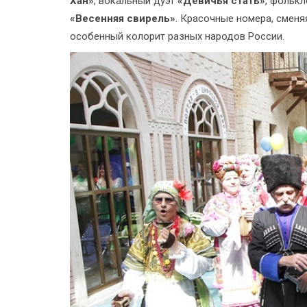
Хан»
, вокальный дуэт
«Девичья стать»
, фольк
«Весенняя свирель»
. Красочные номера, сменя
особенный колорит разных народов России.