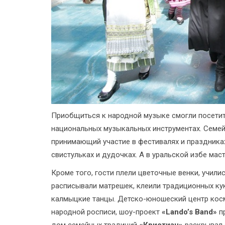
Приобщиться к народной музыке смогли посетит
национальных музыкальных инструментах. Семе
принимающий участие в фестивалях и праздниках
свистульках и дудочках. А в уральской избе мас
Кроме того, гости плели цветочные венки, учили
расписывали матрешек, клеили традиционных кук
калмыцкие танцы. Детско-юношеский центр ко
народной росписи, шоу-проект
«Lando’s Band»
пр
дом семейных традиций
«Кристиан»
раскрывал с