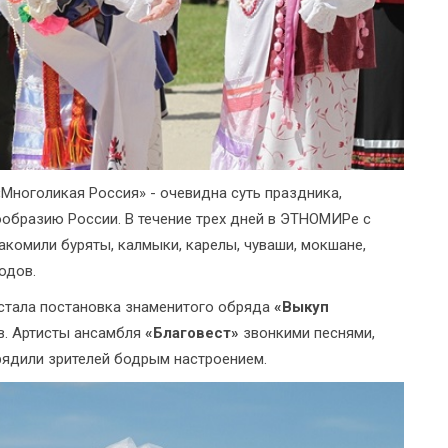
Многоликая Россия» - очевидна суть праздника,
образию России. В течение трех дней в ЭТНОМИРе с
акомили буряты, калмыки, карелы, чуваши, мокшане,
одов.
стала постановка знаменитого обряда
«Выкуп
в. Артисты ансамбля
«Благовест»
звонкими песнями,
ядили зрителей бодрым настроением.