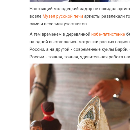
Настоящий молодецкий задор не покидал артисто
возле
Музея русской печи
артисты развлекали г
сами и веселили участников.
А тем временем в деревянной
избе-пятистенке
бл
на одной выставлялись матрешки разных национ
России, а на другой - современные куклы Барб
России - тонкая, точная, удивительная работа н