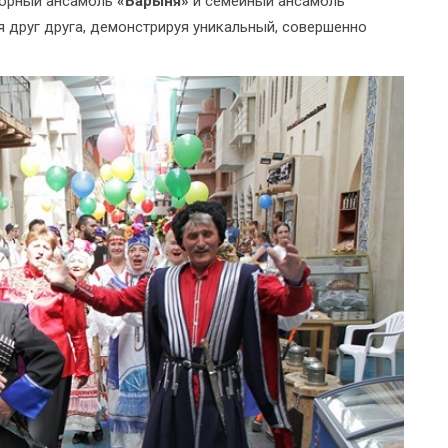
лорный ансамбль
«Барыня»
и семейный ансамбль
я друг друга, демонстрируя уникальный, совершенно