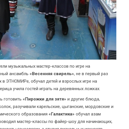
ели музыкальных мастер-классов по игре на
йный ансамбль
«Весенняя свирель»
, не в первый раз
 в ЭТНОМИРе, обучал детей и взрослых игре на
терица учила гостей играть на деревянных ложках.
сь готовить
«Пирожки для зятя»
и другие блюда,
олок, разучивали карельские, цыганские, мордовские и
смического образования
«Галактика»
обучал азам
оводил мастер-классы по файер-шоу для начинающих,
екреты генеалогии, а студия визуальных искусств