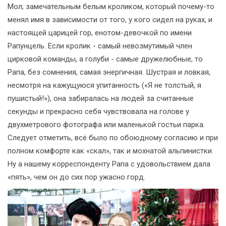
Мол; замечательным белым кроликом, который почему-то
менял имя в зависимости от того, у кого сидел на руках, и
настоящей царицей гор, енотом-девочкой по имени
Рапунцель. Если кролик - самый невозмутимый член
цирковой команды, а голуби - самые дружелюбные, то
Рапа, без сомнения, самая энергичная. Шустрая и ловкая,
несмотря на кажущуюся упитанность («Я не толстый, я
пушистый!»), она забиралась на людей за считанные
секунды и прекрасно себя чувствовала на голове у
двухметрового фотографа или маленькой гостьи парка.
Следует отметить, всё было по обоюдному согласию и при
полном комфорте как «скал», так и мохнатой альпинистки.
Ну а нашему корреспонденту Рапа с удовольствием дала
«пять», чем он до сих пор ужасно горд.