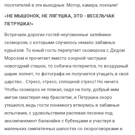
посетителей в эти выходные. Мотор, камера, поехали!
«НЕ МЫШОНОК, НЕ ЛЯГУШКА, ЭТО - ВЕСЕЛЬЧАК
ПЕТРУШКА!»
Встречали дорогих гостей неугомонные затейники-
скоморохи, с которыми случилось немало забавных
курьёзов. То юный гость перепутает скомороха с Дедом
Морозом и прочитает вместо озорной частушки
новогодний стишок, то собачка потеряется, то воздушный
шарик лопнет, то фотографа не получается утащить в своё
царство... Стресс, стресс, сплошной стресс! Но ничего.
Чтобы скоморох не плакал, сидя на полу, добрый мим
мигом смастерил ему браслетик, и Петрушка скоро
утешился, ведь гости понемногу втянулись в забавные
испытания, с удовольствием распевая песенки под
аккомпанемент балалайки с бубенцами и участвуя в
маленьких симпатичных шалостях со скороговорками и