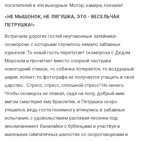
посетителей в эти выходные. Мотор, камера, поехали!
«НЕ МЫШОНОК, НЕ ЛЯГУШКА, ЭТО - ВЕСЕЛЬЧАК
ПЕТРУШКА!»
Встречали дорогих гостей неугомонные затейники-
скоморохи, с которыми случилось немало забавных
курьёзов. То юный гость перепутает скомороха с Дедом
Морозом и прочитает вместо озорной частушки
новогодний стишок, то собачка потеряется, то воздушный
шарик лопнет, то фотографа не получается утащить в своё
царство... Стресс, стресс, сплошной стресс! Но ничего.
Чтобы скоморох не плакал, сидя на полу, добрый мим
мигом смастерил ему браслетик, и Петрушка скоро
утешился, ведь гости понемногу втянулись в забавные
испытания, с удовольствием распевая песенки под
аккомпанемент балалайки с бубенцами и участвуя в
маленьких симпатичных шалостях со скороговорками и