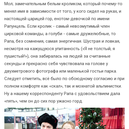
Мол; замечательным белым кроликом, который почему-то
менял имя в зависимости от того, у кого сидел на руках, и
настоящей царицей гор, енотом-девочкой по имени
Рапунцель. Если кролик - самый невозмутимый член
цирковой команды, а голуби - самые дружелюбные, то
Рапа, без сомнения, самая энергичная. Шустрая и ловкая,
несмотря на кажущуюся упитанность («Я не толстый, я
пушистый!»), она забиралась на людей за считанные
секунды и прекрасно себя чувствовала на голове у
двухметрового фотографа или маленькой гостьи парка.
Следует отметить, всё было по обоюдному согласию и при
полном комфорте как «скал», так и мохнатой альпинистки.
Ну а нашему корреспонденту Рапа с удовольствием дала
«пять», чем он до сих пор ужасно горд.