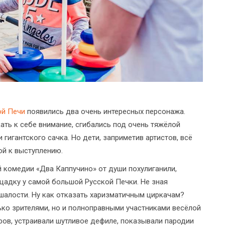
ой Печи
появились два очень интересных персонажа.
ать к себе внимание, сгибались под очень тяжёлой
 гигантского сачка. Но дети, заприметив артистов, всё
й к выступлению.
ой комедии «Два Каппучино» от души похулиганили,
ощадку у самой большой Русской Печки. Не зная
 шалости. Ну как отказать харизматичным циркачам?
ко зрителями, но и полноправными участниками весёлой
ов, устраивали шутливое дефиле, показывали пародии