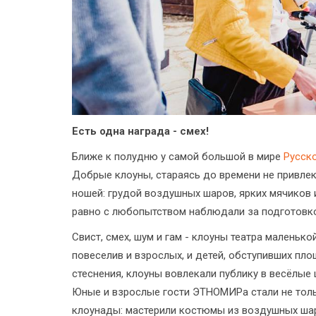
Есть одна награда - смех!
Ближе к полудню у самой большой в мире
Русск
Добрые клоуны, стараясь до времени не привлек
ношей: грудой воздушных шаров, ярких мячиков и
равно с любопытством наблюдали за подготовко
Свист, смех, шум и гам - клоуны театра маленьк
повеселив и взрослых, и детей, обступивших пл
стеснения, клоуны вовлекали публику в весёлые
Юные и взрослые гости ЭТНОМИРа стали не толь
клоунады: мастерили костюмы из воздушных шар