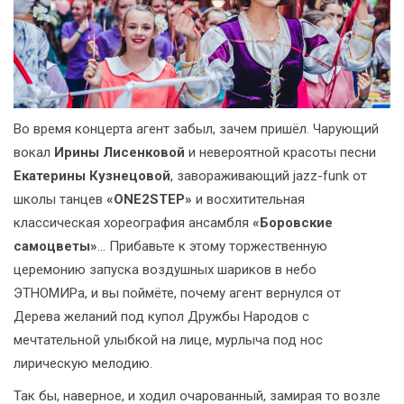
Во время концерта агент забыл, зачем пришёл. Чарующий
вокал
Ирины Лисенковой
и невероятной красоты песни
Екатерины Кузнецовой
, завораживающий jazz-funk от
школы танцев
«ONE2STEP»
и восхитительная
классическая хореография ансамбля
«Боровские
самоцветы»
… Прибавьте к этому торжественную
церемонию запуска воздушных шариков в небо
ЭТНОМИРа, и вы поймёте, почему агент вернулся от
Дерева желаний под купол Дружбы Народов с
мечтательной улыбкой на лице, мурлыча под нос
лирическую мелодию.
Так бы, наверное, и ходил очарованный, замирая то возле