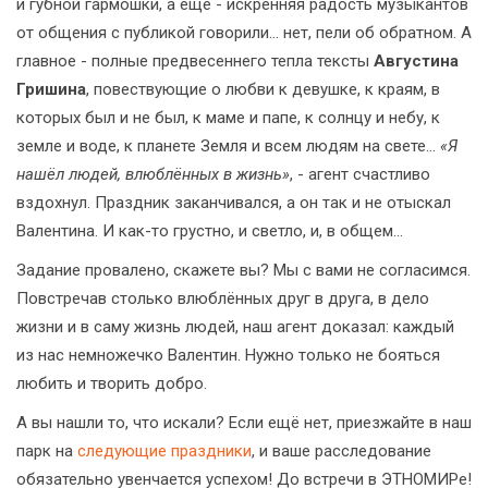
и губной гармошки, а ещё - искренняя радость музыкантов
от общения с публикой говорили… нет, пели об обратном. А
главное - полные предвесеннего тепла тексты
Августина
Гришина
, повествующие о любви к девушке, к краям, в
которых был и не был, к маме и папе, к солнцу и небу, к
земле и воде, к планете Земля и всем людям на свете…
«Я
нашёл людей, влюблённых в жизнь»
, - агент счастливо
вздохнул. Праздник заканчивался, а он так и не отыскал
Валентина. И как-то грустно, и светло, и, в общем...
Задание провалено, скажете вы? Мы с вами не согласимся.
Повстречав столько влюблённых друг в друга, в дело
жизни и в саму жизнь людей, наш агент доказал: каждый
из нас немножечко Валентин. Нужно только не бояться
любить и творить добро.
А вы нашли то, что искали? Если ещё нет, приезжайте в наш
парк на
следующие праздники
, и ваше расследование
обязательно увенчается успехом! До встречи в ЭТНОМИРе!