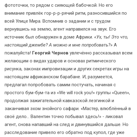
фототочки, то рядом с сияющей бабочкой. Но его
внимание привлёк гор-р-р-рячий ритм, разносившийся по
всей Улице Мира. Вспомнив о задании и с трудом
вернувшись на землю, агент направился на звук. Его
источник был обнаружен в доме Африки.
«Ух, ты! Это что,
настоящий джембе? А можно и мне попробовать?»
А
пожалуйста!
Георгий Чернов
увлечённо рассказывал всем
желающим о видах ударов и основах ритмического
рисунка, законах импровизации и других секретах игры на
настоящем африканском барабане. И, разумеется,
предлагал попробовать самим постучать, начиная с
простого бум-бум-та из «We will rock you!» группы «Queen»,
продолжая зажигательной кавказской лезгинкой и
заканчивая эхом знойного сафари. «Мастер, влюблённый в
своё дело... Валентин точно побывал здесь!» - ликовал
агент, снова напавший на след и двинувшийся дальше. Но
расследование привело его обратно под купол, где уже