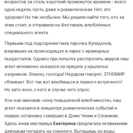
возрастов за столь короткий промежуток времени - всего
одна неделя, пусть даже и романтическая. Нет, это
здорово! Но так необычно. Мы решили найти того, кто за
этим стоит, и отправили на Фестиваль влюблённых
специального агента.
Первыми под подозрения пала парочка Купидонов,
взиравших на происходящее в парке с мраморных
пьедесталов. Однако при попытке расспросить амуров наш
агент мгновенно оказался на прицеле у крылатых
озорников. Опасно, господа! Недаром говорят, ЭТНОМИР
сближает. Вот так вот влюбишься в первого встречного!
Но зато ясно, с кого в случае чего спрос.
Кое-как миновав «зону повышенной влюбчивости», наш
агент оказался в эпицентре романтических событий и
первую остановку совершил в Доме Чехии и Словакии.
Здесь юная мастерица
Екатерина
предлагала незамужним
девушкам погадать на суженого. Вытащишь из воды