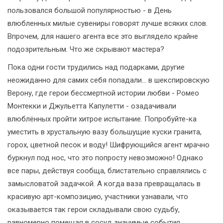
пользовался большой популярностью - в День
влюбленных милые сувениры говорят лучше всяких слов.
Впрочем, для нашего агента все это выглядело крайне
подозрительным. Что же скрывают мастера?
Пока одни гости трудились над подарками, другие
неожиданно для самих себя попадали… в шекспировскую
Верону, где герои бессмертной истории любви - Ромео
Монтекки и Джульетта Капулетти - озадачивали
влюблённых пройти хитрое испытание. Попробуйте-ка
уместить в хрустальную вазу большущие куски гранита,
горох, цветной песок и воду! Шифрующийся агент мрачно
буркнул под нос, что это попросту невозможно! Однако
все пары, действуя сообща, блистательно справлялись с
замысловатой задачкой. А когда ваза превращалась в
красивую арт-композицию, участники узнавали, что
оказывается так герои складывали свою судьбу,
равномерно помещая в сосуд значимые события,