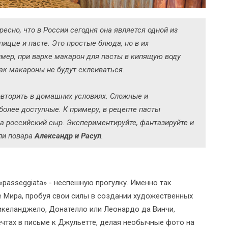
есно, что в России сегодня она является одной из
ицце и пасте. Это простые блюда, но в их
имер, при варке макарон для пасты в кипящую воду
ак макароны не будут склеиваться.
овторить в домашних условиях. Сложные и
олее доступные. К примеру, в рецепте пасты
 российский сыр. Экспериментируйте, фантазируйте и
али повара
Александр и Расул
.
passeggiata» - неспешную прогулку. Именно так
е Мира, пробуя свои силы в создании художественных
келанджело, Донателло или Леонардо да Винчи,
чтах в письме к Джульетте, делая необычные фото на