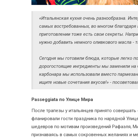
«Итальянская кухня очень разнообразна. Интер
самых востребованных, во многом благодаря п
приготовлении тоже есть свои секреты. Напр
нужно добавить немного оливкового масла - т
Сегодня мы готовили блюда, которые легко п
дорогостоящие ингредиенты мы заменили на б
карбонара мы использовали вместо пармезана
ищите новые сочетания вкусов!» - посоветов
Рasseggiata по Улице Мира
После трапезы у итальянцев принято совершать «
фланировали гости праздника по нарядной Улиц
шедевров по мотивам произведений Рафаэля, Ми
признаваясь в самых сокровенных желаниях и ме