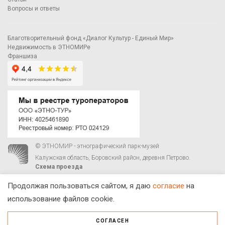
Вопросы и ответы
Благотворительный фонд «Диалог Культур - Единый Мир»
Недвижимость в ЭТНОМИРе
Франшиза
© ЭТНОМИР - этнографический парк-музей
Калужская область, Боровский район, деревня Петрово.
Схема проезда
00
00
С 9
до 21
ежедневно:
+7 495 023-81-81
,
zakaz@ethnomir.ru
Продолжая пользоваться сайтом, я даю
согласие
на
использование файлов cookie.
СОГЛАСЕН