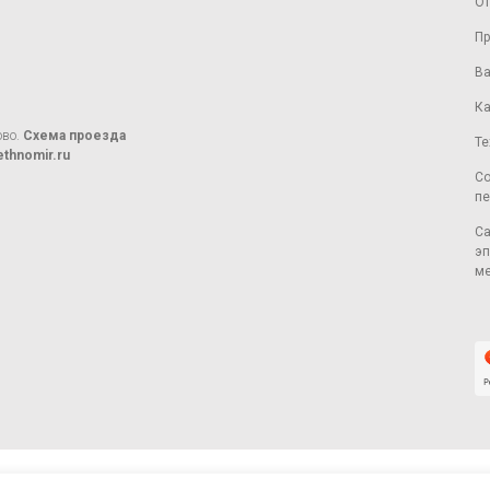
От
Пр
Ва
Ка
ово.
Схема проезда
Те
thnomir.ru
Со
пе
Са
эп
ме