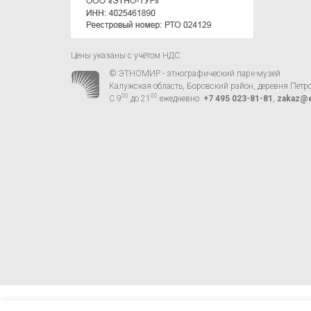
Цены указаны с учётом НДС.
© ЭТНОМИР - этнографический парк-музей
Калужская область, Боровский район, деревня Петр
00
00
С 9
до 21
ежедневно:
+7 495 023-81-81
,
zakaz@e