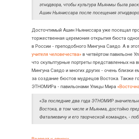
этнодвора, чтобы культура Мьянмы была раск
Ашин Ньяниссара после посещения этнодвор
Досточтимый Ашин Ньяниссара уже посещал про
торжественная церемония открытия бюста одно
в России - преподобного Мингуна Саядо. А в эт
учителя человечества»
в четвёртом павильоне У
что скульптурные портреты представленных на 
Мингуна Саядо и многих других - очень близки е
за создание бюстов мудрецов Востока. Также г
ЭТНОМИРа - павильонами Улицы Мира
«Восточн
«За последние два года ЭТНОМИР значительно
Востока, в том числе и Мьянма, достойно пр
Фаталиевичу и его творческой команде», - п
Возврат к списку