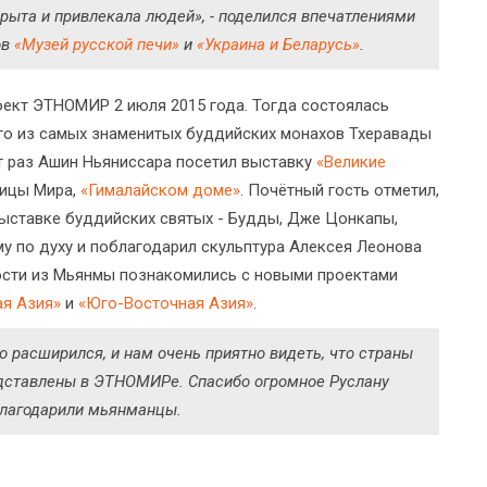
рыта и привлекала людей», - поделился впечатлениями
ов
«Музей русской печи»
и
«Украина и Беларусь»
.
ект ЭТНОМИР 2 июля 2015 года. Тогда состоялась
го из самых знаменитых буддийских монахов Тхеравады
от раз Ашин Ньяниссара посетил выставку
«Великие
лицы Мира,
«Гималайском доме»
. Почётный гость отметил,
выставке буддийских святых - Будды, Дже Цонкапы,
му по духу и поблагодарил скульптура Алексея Леонова
ости из Мьянмы познакомились с новыми проектами
ая Азия»
и
«Юго-Восточная Азия»
.
 расширился, и нам очень приятно видеть, что страны
едставлены в ЭТНОМИРе. Спасибо огромное Руслану
облагодарили мьянманцы.