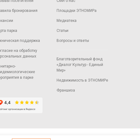
зывы посетителей
СМИ о нас
авила бронирования
Площадки ЭТНОМИРа
кансии
Медиатека
рта парка
Статьи
хническая поддержка
Вопросы и ответы
гласие на обработку
рсональных данных
Благотворительный фонд
«Диалог Культур - Единый
нитарно-
Мир»
идемиологические
роприятия в парке
Недвижимость в ЭТНОМИРе
Франшиза