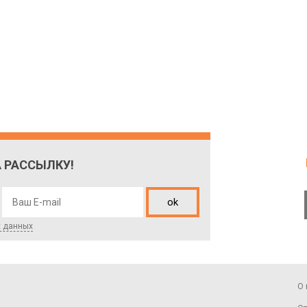
 РАССЫЛКУ!
ok
х данных
О 