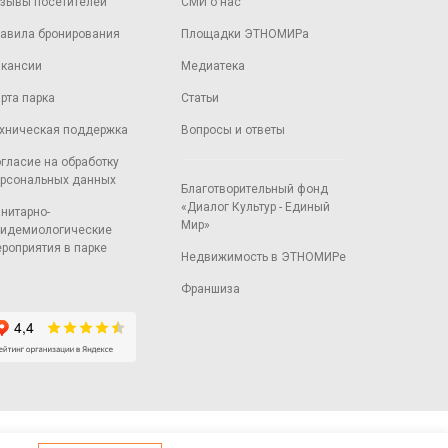
зывы посетителей
СМИ о нас
авила бронирования
Площадки ЭТНОМИРа
кансии
Медиатека
рта парка
Статьи
хническая поддержка
Вопросы и ответы
гласие на обработку
рсональных данных
Благотворительный фонд
«Диалог Культур - Единый
нитарно-
Мир»
идемиологические
роприятия в парке
Недвижимость в ЭТНОМИРе
Франшиза