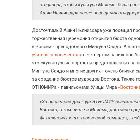
этнодвора, чтобы культура Мьянмы была раск
Ашин Ньяниссара после посещения этнодвор
Досточтимый Ашин Ньяниссара уже посещал про
торжественная церемония открытия бюста одно
в России - преподобного Мингуна Саядо. А в эт
учителя человечества»
в четвёртом павильоне У
что скульптурные портреты представленных на 
Мингуна Саядо и многих других - очень близки е
за создание бюстов мудрецов Востока. Также г
ЭТНОМИРа - павильонами Улицы Мира
«Восточн
«За последние два года ЭТНОМИР значительно
Востока, в том числе и Мьянма, достойно пр
Фаталиевичу и его творческой команде», - п
Возврат к списку