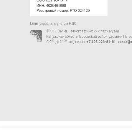
Цены указаны с учётом НДС.
© ЭТНОМИР - этнографический парк-музей
Калужская область, Боровский район, деревня Петр
00
00
С 9
до 21
ежедневно:
+7 495 023-81-81
,
zakaz@e