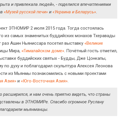
рыта и привлекала людей», - поделился впечатлениями
ов
«Музей русской печи»
и
«Украина и Беларусь»
.
ект ЭТНОМИР 2 июля 2015 года. Тогда состоялась
го из самых знаменитых буддийских монахов Тхеравады
от раз Ашин Ньяниссара посетил выставку
«Великие
лицы Мира,
«Гималайском доме»
. Почётный гость отметил,
выставке буддийских святых - Будды, Дже Цонкапы,
му по духу и поблагодарил скульптура Алексея Леонова
ости из Мьянмы познакомились с новыми проектами
ая Азия»
и
«Юго-Восточная Азия»
.
 расширился, и нам очень приятно видеть, что страны
едставлены в ЭТНОМИРе. Спасибо огромное Руслану
облагодарили мьянманцы.