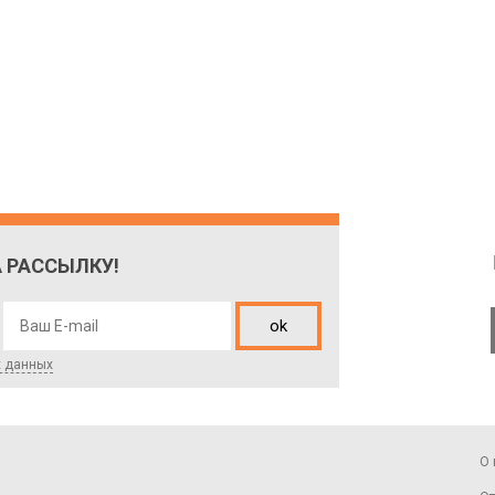
 РАССЫЛКУ!
ok
х данных
О 