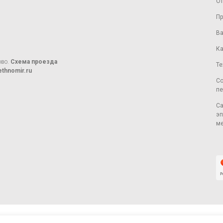
От
Пр
Ва
Ка
ово.
Схема проезда
Те
thnomir.ru
Со
пе
Са
эп
ме