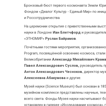
Бронзовый бюст первого космонавта Земли Юрия
Фондом «Диалог Культур - Единый Мир» по иниц
и Россотрудничества.
На церемонии открытия с приветственными выст
науки в Лондоне
Иан Блетчфорд
и руководител
«ЭТНОМИР»
Руслан Байрамов
.
Почётными гостями мероприятия, организованно
Program, посвящённой освоению космоса, стали
Великобритании
Александр Михайлович Крама
Павел Александрович Суслов,
руководитель п
Антон Александрович Чесноков
, директор му
Алексеевна Абакумова
и другие.
Музей науки (Science Museum) был основан в 185
музейном комплексе представлены научные, тех
всего света. Фонды Музея науки насчитывают бо
установлен в галерее «Исследование космоса»,