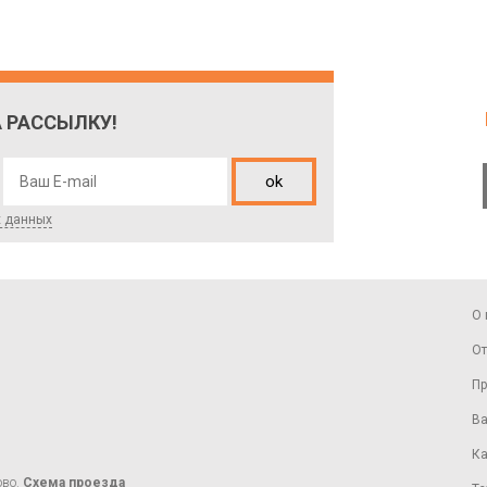
 РАССЫЛКУ!
ok
х данных
О 
От
Пр
Ва
Ка
ово.
Схема проезда