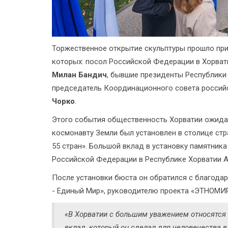
Торжественное открытие скульптуры прошло при 
которых: посол Российской Федерации в Хорва
Милан Бандич
, бывшие президенты Республики
председатель Координационного совета россий
Чорко
.
Этого события общественность Хорватии ожидал
космонавту Земли был установлен в столице стр
55 стран». Большой вклад в установку памятни
Российской Федерации в Республике Хорватии А.
После установки бюста он обратился с благода
- Единый Мир», руководителю проекта «ЭТНОМИ
«В Хорватии с большим уважением относятся 
вклад, который он сделал для человечества 