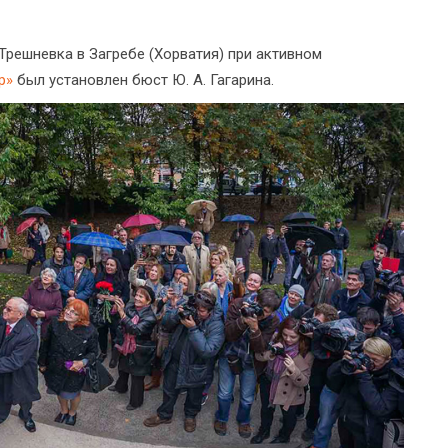
 Трешневка в Загребе (Хорватия) при активном
р»
был установлен бюст Ю. А. Гагарина.