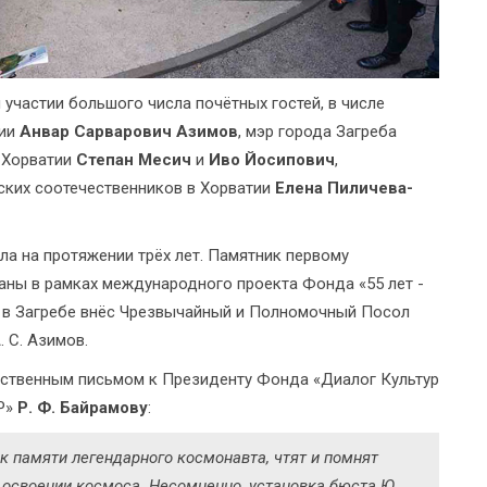
участии большого числа почётных гостей, в числе
тии
Анвар Сарварович Азимов
, мэр города Загреба
 Хорватии
Степан Месич
и
Иво Йосипович
,
ских соотечественников в Хорватии
Елена Пиличева-
а на протяжении трёх лет. Памятник первому
аны в рамках международного проекта Фонда «55 лет -
ка в Загребе внёс Чрезвычайный и Полномочный Посол
 С. Азимов.
рственным письмом к Президенту Фонда «Диалог Культур
Р»
Р. Ф. Байрамову
:
к памяти легендарного космонавта, чтят и помнят
в освоении космоса. Несомненно, установка бюста Ю.