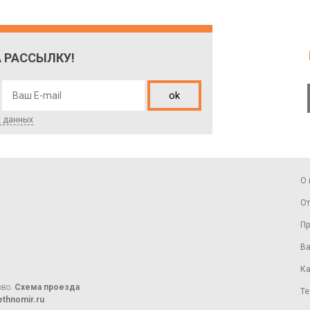
 РАССЫЛКУ!
ok
х данных
О 
От
Пр
Ва
Ка
ово.
Схема проезда
Те
thnomir.ru