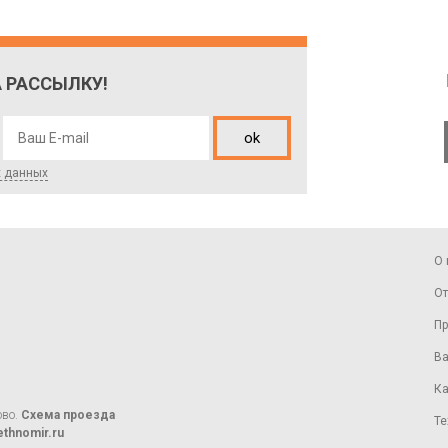
 РАССЫЛКУ!
ok
х данных
О 
От
Пр
Ва
Ка
ово.
Схема проезда
Те
thnomir.ru