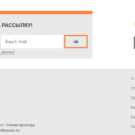
 РАССЫЛКУ!
ok
х данных
О 
От
Пр
Ва
Ка
ово.
Схема проезда
Те
thnomir.ru