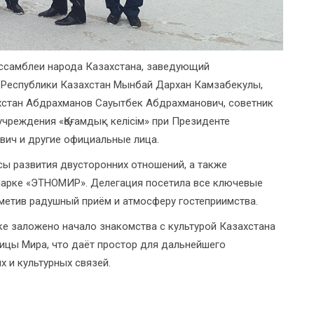
Ассамблеи народа Казахстана, заведующий
Республики Казахстан Мынбай Дархан Камзабекулы,
хстан Абдрахманов Сауытбек Абдрахманович, советник
чреждения «Қоғамдық келісім» при Президенте
вич и другие официальные лица.
ы развития двусторонних отношений, а также
 парке «ЭТНОМИР». Делегация посетила все ключевые
метив радушный приём и атмосферу гостеприимства.
ке заложено начало знакомства с культурой Казахстана
лицы Мира, что даёт простор для дальнейшего
 и культурных связей.