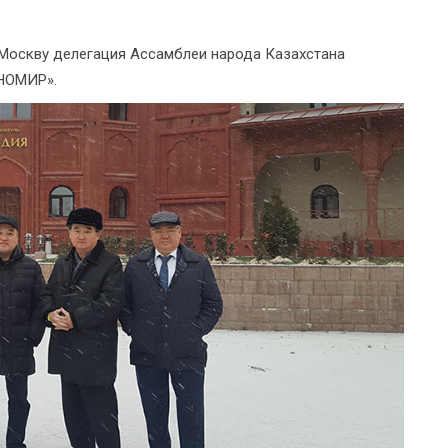
в Москву делегация Ассамблеи народа Казахстана
ТНОМИР».