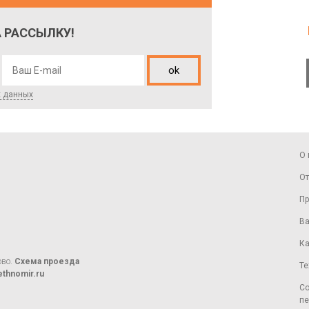
 РАССЫЛКУ!
ok
х данных
О 
От
Пр
Ва
Ка
ово.
Схема проезда
Те
thnomir.ru
Со
пе