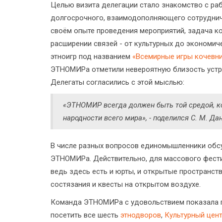
Целью визита делегации стало знакомство с ра
долгосрочного, взаимодополняющего сотрудничес
своём опыте проведения мероприятий, задача к
расширении связей - от культурных до экономи
этноигр под названием
«Всемирные игры кочевн
ЭТНОМИРа отметили невероятную близость устре
Делегаты согласились с этой мыслью:
«ЭТНОМИР всегда должен быть той средой, ко
народности всего мира», - поделился С. М. Да
В числе разных вопросов единомышленники обсу
ЭТНОМИРа. Действительно, для массового фести
ведь здесь есть и юрты, и открытые пространст
состязания и квесты на открытом воздухе.
Команда ЭТНОМИРа с удовольствием показала г
посетить все шесть
этнодворов
,
Культурный цен