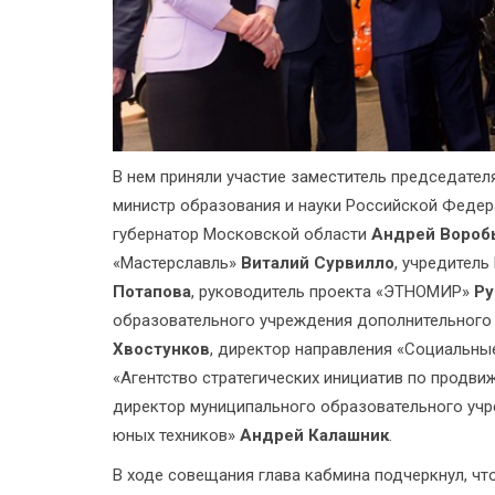
В нем приняли участие заместитель председате
министр образования и науки Российской Феде
губернатор Московской области
Андрей Вороб
«Мастерславль»
Виталий Сурвилло
, учредител
Потапова
, руководитель проекта «ЭТНОМИР»
Ру
образовательного учреждения дополнительног
Хвостунков
, директор направления «Социальн
«Агентство стратегических инициатив по продв
директор муниципального образовательного учр
юных техников»
Андрей Калашник
.
В ходе совещания глава кабмина подчеркнул, ч