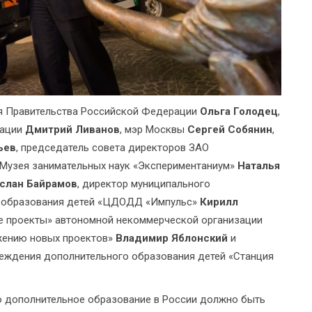
ля Правительства Российской Федерации
Ольга Голодец
,
рации
Дмитрий Ливанов
, мэр Москвы
Сергей Собянин
,
ьев
, председатель совета директоров ЗАО
ь Музея занимательных наук «Экспериментаниум»
Наталья
слан Байрамов
, директор муниципального
о образования детей «ЦДОДД «Импульс»
Кирилл
ые проекты» автономной некоммерческой организации
ижению новых проектов»
Владимир Яблонский
и
еждения дополнительного образования детей «Станция
то дополнительное образование в России должно быть