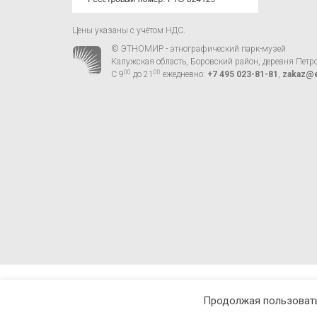
Цены указаны с учётом НДС.
© ЭТНОМИР - этнографический парк-музей
Калужская область, Боровский район, деревня Петр
00
00
С 9
до 21
ежедневно:
+7 495 023-81-81
,
zakaz@e
Продолжая пользовать