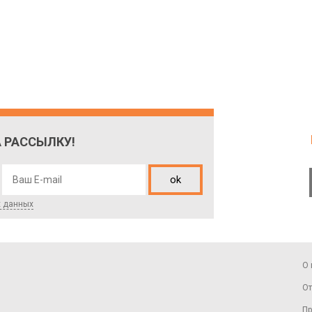
 РАССЫЛКУ!
ok
х данных
О 
От
Пр