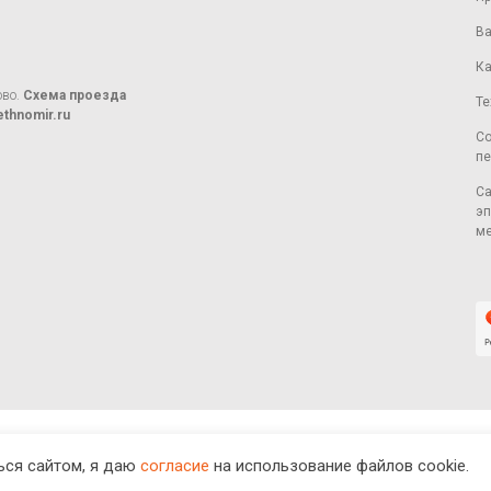
Ва
Ка
ово.
Схема проезда
Те
thnomir.ru
Со
пе
Са
эп
ме
ся сайтом, я даю
согласие
на использование файлов cookie.