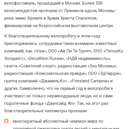
велофестиваль, прошедший в Москве. Более 550
велосипедистов проехали от Лужников вдоль Москвы-
реки, мимо Кремля и Храма Христа Спасителя,
финишировав на Всероссийском выставочном центре.
К благотворительному велопробегу в этом году
присоединились сотрудники таких всемирно известных
компаний, как «Visa», ООО «Ай Пи Ти Групп», ООО «ПепсиКо
Холдингс», «Decathlon Russia», «НДВ недвижимость»,
газета «Советский спорт», радиостанция «Эхо Москвы»,
радиостанция «Комсомольская правда», ООО «ЭдЧардж»,
группа компаний «ДжамильКо» , «Friesland Campina» и
других. Символично, что не первый год в велопробеге
участвуют не только неравнодушные люди, но и сами
подопечные фонда «Даунсайд Ап». Так, на этот раз
благотворительные километры проехали:
многократный абсолютный чемпион мира по
спортивной гимнастике среди людей с ментальными