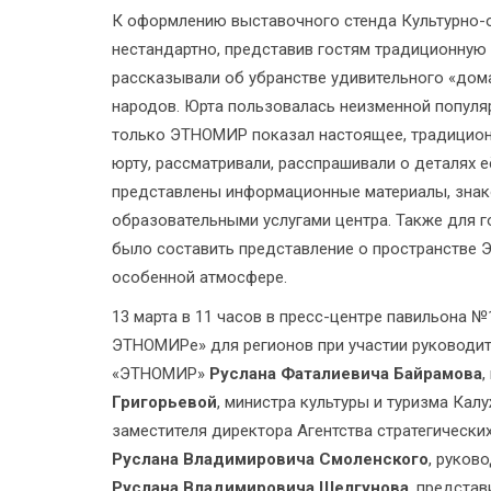
К оформлению выставочного стенда Культурно
нестандартно, представив гостям традиционную 
рассказывали об убранстве удивительного «дома
народов. Юрта пользовалась неизменной популяр
только ЭТНОМИР показал настоящее, традиционн
юрту, рассматривали, расспрашивали о деталях е
представлены информационные материалы, знак
образовательными услугами центра. Также для г
было составить представление о пространстве 
особенной атмосфере.
13 марта в 11 часов в пресс-центре павильона №
ЭТНОМИРе» для регионов при участии руководит
«ЭТНОМИР»
Руслана Фаталиевича Байрамова
,
Григорьевой
, министра культуры и туризма Ка
заместителя директора Агентства стратегическ
Руслана Владимировича Смоленского
, руков
Руслана Владимировича Шелгунова
, представ