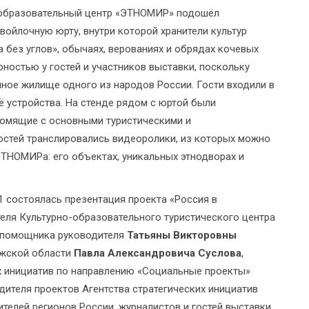
-образовательный центр «ЭТНОМИР» подошёл
войлочную юрту, внутри которой хранители культур
 без углов», обычаях, верованиях и обрядах кочевых
ностью у гостей и участников выставки, поскольку
ое жилище одного из народов России. Гости входили в
ё устройства. На стенде рядом с юртой были
омящие с основными туристическими и
остей транслировались видеоролики, из которых можно
ЭТНОМИРа: его объектах, уникальных этнодворах и
1 состоялась презентация проекта «Россия в
еля Культурно-образовательного туристического центра
 помощника руководителя
Татьяны Викторовны
лужской области
Павла Александровича Суслова
,
их инициатив по направлению «Социальные проекты»
одителя проектов Агентства стратегических инициатив
ителей регионов России, журналистов и гостей выставки.