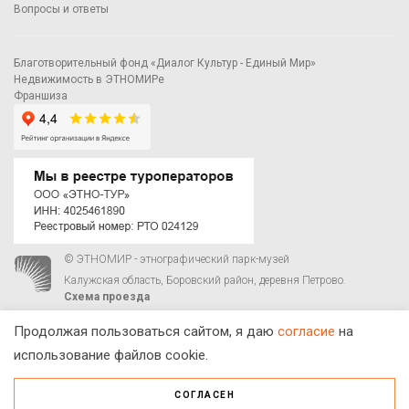
Вопросы и ответы
Благотворительный фонд «Диалог Культур - Единый Мир»
Недвижимость в ЭТНОМИРе
Франшиза
© ЭТНОМИР - этнографический парк-музей
Калужская область, Боровский район, деревня Петрово.
Схема проезда
00
00
С 9
до 21
ежедневно:
+7 495 023-81-81
,
zakaz@ethnomir.ru
Продолжая пользоваться сайтом, я даю
согласие
на
использование файлов cookie.
СОГЛАСЕН