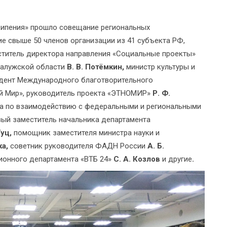
 кипения» прошло совещание региональных
ие свыше 50 членов организации из 41 субъекта РФ,
ститель директора направления «Социальные проекты»
Калужской области
В. В. Потёмкин,
министр культуры и
дент Международного благотворительного
й Мир», руководитель проекта «ЭТНОМИР»
Р. Ф.
та по взаимодействию с федеральными и региональными
вый заместитель начальника департамента
Гуц,
помощник заместителя министра науки и
ка,
советник руководителя ФАДН России
А. Б.
ионного департамента «ВТБ 24»
С. А. Козлов
и другие
.