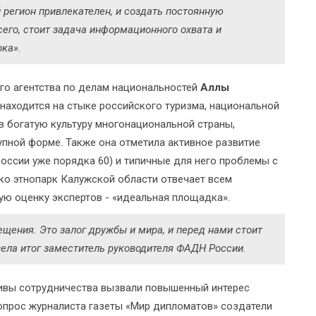
 регион привлекателен, и создать постоянную
сего, стоит задача информационного охвата и
ока».
го агентства по делам национальностей
Аллы
находится на стыке российского туризма, национальной
 в богатую культуру многонациональной страны,
упной форме. Также она отметила активное развитие
России уже порядка 60) и типичные для него проблемы с
ако этнопарк Калужской области отвечает всем
ую оценку экспертов - «идеальная площадка».
ения. Это залог дружбы и мира, и перед нами стоит
вела итог заместитель руководителя ФАДН России.
тивы сотрудничества вызвали повышенный интерес
вопрос журналиста газеты «Мир дипломатов» создатели