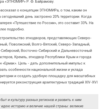
ра «ЭТНОМИР» Р. Ф. Байрамову.
рассказал о концепции ЭТНОМИРа, о том, каким он
а сегодняшний день застроено 20% территории. Когда
алерея «Путешествие по России», это составит 33%. На
олее подробно.
строительство этнодворов, представляющих Северо-
ный, Поволжский, Волго-Вятский, Северо-Западный,
о-Сибирский, Восточно-Сибирский и Дальневосточный
стеров, Кремль, этнодвор Республики Крым и города
н «Ермак». Цель - дать дополнительный импульс к
зать особенности национальной жизни и уклада
рритории и создать удобную площадку для масштабных
анируется реконструкция архитектурных традиций XIV-XVI
быт и культуру разных регионов и развить к ним
у идею историю и величие нашей страны: великие