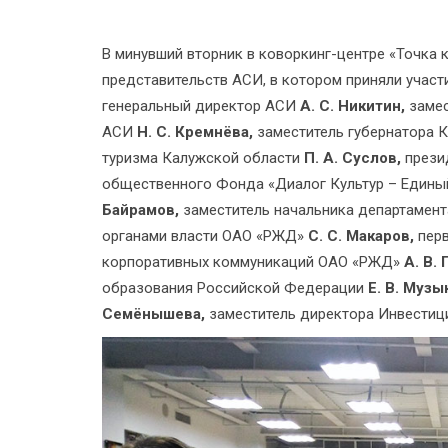
В минувший вторник в коворкинг-центре «Точка
представительств АСИ, в котором приняли участ
генеральный директор АСИ
А. С. Никитин,
заме
АСИ
Н. С. Кремнёва,
заместитель губернатора 
туризма Калужской области
П. А. Суслов,
прези
общественного Фонда «Диалог Культур – Едины
Байрамов,
заместитель начальника департамен
органами власти ОАО «РЖД»
С. С. Макаров,
пер
корпоративных коммуникаций ОАО «РЖД»
А. В. 
образования Российской Федерации
Е. В. Музы
Семёнышева,
заместитель директора Инвестиц