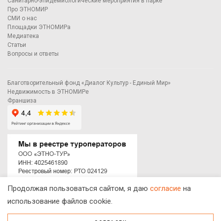
Санитарно-эпидемиологические мероприятия в парке
Про ЭТНОМИР
СМИ о нас
Площадки ЭТНОМИРа
Медиатека
Статьи
Вопросы и ответы
Благотворительный фонд «Диалог Культур - Единый Мир»
Недвижимость в ЭТНОМИРе
Франшиза
Продолжая пользоваться сайтом, я даю
согласие
на
© ЭТНОМИР - этнографический парк-музей
Калужская область, Боровский район, деревня Петрово.
использование файлов cookie.
Схема проезда
00
00
С 9
до 21
ежедневно:
+7 495 023-81-81
,
zakaz@ethnomir.ru