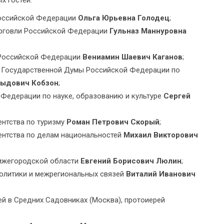
х гостей:
Российской Федерации
Ольга Юрьевна Голодец
;
орговли Российской Федерации
Гульназ Маннуровна
 Российской Федерации
Вениамин Шаевич Каганов
;
а Государственной Думы Российской Федерации по
ыдович Кобзон
;
 Федерации по науке, образованию и культуре
Сергей
ентства по туризму
Роман Петрович Скорый
;
ентства по делам национальностей
Михаил Викторович
Нижегородской области
Евгений Борисович Люлин
;
олитики и межрегиональных связей
Виталий Иванович
й в Средних Садовниках (Москва), протоиерей