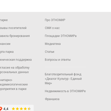
парке
Про ЭТНОМИР
зывы посетителей
СМИ о нас
авила бронирования
Площадки ЭТНОМИРа
кансии
Медиатека
рта парка
Статьи
хническая поддержка
Вопросы и ответы
гласие на обработку
рсональных данных
Благотворительный фонд
«Диалог Культур - Единый
нитарно-
Мир»
идемиологические
роприятия в парке
Недвижимость в ЭТНОМИРе
Франшиза