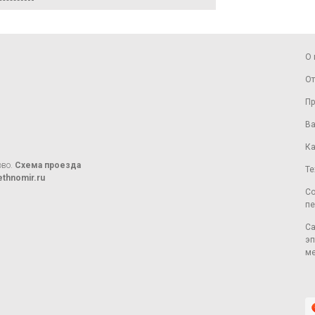
О 
От
Пр
Ва
Ка
ово.
Схема проезда
Те
thnomir.ru
Со
пе
Са
эп
ме