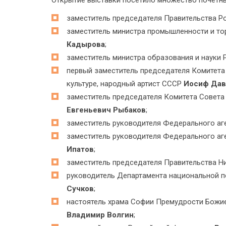
Открытие выставки посетило множество почётны
заместитель председателя Правительства 
заместитель министра промышленности и т
Кадырова
;
заместитель министра образования и науки
первый заместитель председателя Комитет
культуре, народный артист СССР
Иосиф Дав
заместитель председателя Комитета Совета
Евгеньевич Рыбаков
;
заместитель руководителя Федерального аг
заместитель руководителя Федерального аг
Ипатов
;
заместитель председателя Правительства 
руководитель Департамента национальной п
Сучков
;
настоятель храма Софии Премудрости Божие
Владимир Волгин
;